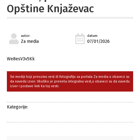
Opštine Knjaževac
autor:
datum:
Za media
07/01/2026
We8esV3v5Kk
Svi mediji koji preuzmu vest ili fotografiju sa portala Za media u obavezi su
da navedu izvor. Ukoliko je preneta integralna vest,u obavezi su da navedu
izvor i postave link ka toj vesti.
Kategorije: