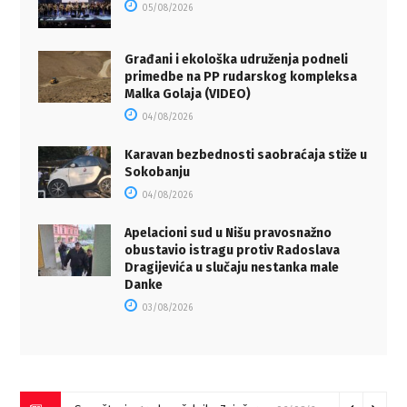
05/08/2026
Građani i ekološka udruženja podneli
primedbe na PP rudarskog kompleksa
Malka Golaja (VIDEO)
04/08/2026
Karavan bezbednosti saobraćaja stiže u
Sokobanju
04/08/2026
Apelacioni sud u Nišu pravosnažno
obustavio istragu protiv Radoslava
Dragijevića u slučaju nestanka male
Danke
03/08/2026