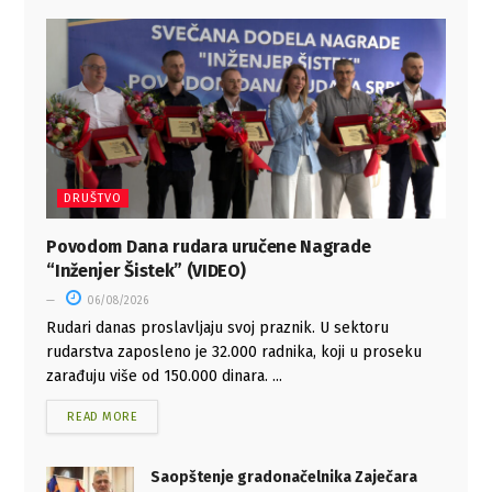
DRUŠTVO
Povodom Dana rudara uručene Nagrade
“Inženjer Šistek” (VIDEO)
06/08/2026
Rudari danas proslavljaju svoj praznik. U sektoru
rudarstva zaposleno je 32.000 radnika, koji u proseku
zarađuju više od 150.000 dinara. ...
READ MORE
Saopštenje gradonačelnika Zaječara