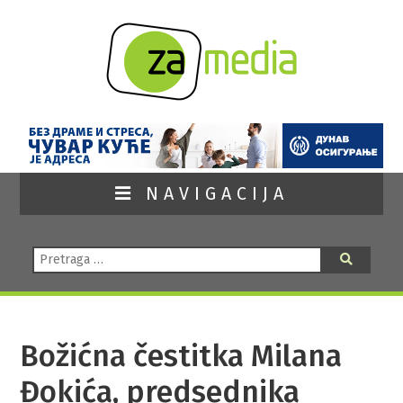
NAVIGACIJA
Pretraga:
Pretraga
Božićna čestitka Milana
Đokića, predsednika