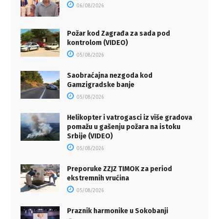
06/08/2026
Požar kod Zagrađa za sada pod
kontrolom (VIDEO)
05/08/2026
Saobraćajna nezgoda kod
Gamzigradske banje
05/08/2026
Helikopter i vatrogasci iz više gradova
pomažu u gašenju požara na istoku
Srbije (VIDEO)
05/08/2026
Preporuke ZZJZ TIMOK za period
ekstremnih vrućina
05/08/2026
Praznik harmonike u Sokobanji