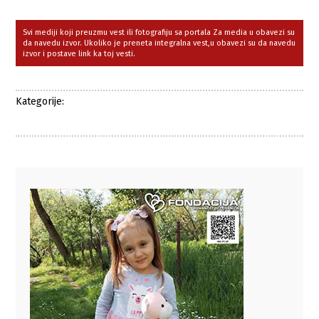
Svi mediji koji preuzmu vest ili fotografiju sa portala Za media u obavezi su
da navedu izvor. Ukoliko je preneta integralna vest,u obavezi su da navedu
izvor i postave link ka toj vesti.
Kategorije: