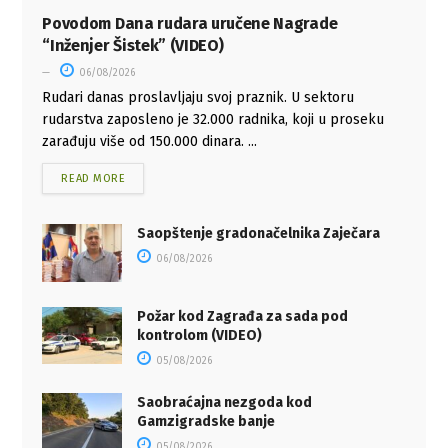
Povodom Dana rudara uručene Nagrade
“Inženjer Šistek” (VIDEO)
06/08/2026
Rudari danas proslavljaju svoj praznik. U sektoru
rudarstva zaposleno je 32.000 radnika, koji u proseku
zarađuju više od 150.000 dinara. ...
READ MORE
Saopštenje gradonačelnika Zaječara
06/08/2026
Požar kod Zagrađa za sada pod
kontrolom (VIDEO)
05/08/2026
Saobraćajna nezgoda kod
Gamzigradske banje
05/08/2026