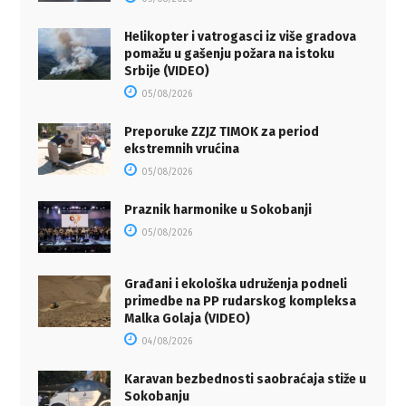
Helikopter i vatrogasci iz više gradova
pomažu u gašenju požara na istoku
Srbije (VIDEO)
05/08/2026
Preporuke ZZJZ TIMOK za period
ekstremnih vrućina
05/08/2026
Praznik harmonike u Sokobanji
05/08/2026
Građani i ekološka udruženja podneli
primedbe na PP rudarskog kompleksa
Malka Golaja (VIDEO)
04/08/2026
Karavan bezbednosti saobraćaja stiže u
Sokobanju