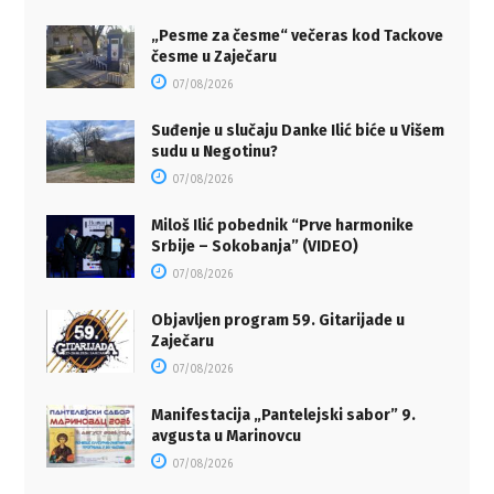
„Pesme za česme“ večeras kod Tackove
česme u Zaječaru
07/08/2026
Suđenje u slučaju Danke Ilić biće u Višem
sudu u Negotinu?
07/08/2026
Miloš Ilić pobednik “Prve harmonike
Srbije – Sokobanja” (VIDEO)
07/08/2026
Objavljen program 59. Gitarijade u
Zaječaru
07/08/2026
Manifestacija „Pantelejski sabor” 9.
avgusta u Marinovcu
07/08/2026