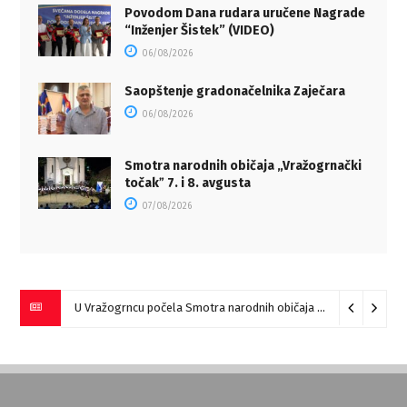
Povodom Dana rudara uručene Nagrade
“Inženjer Šistek” (VIDEO)
06/08/2026
Saopštenje gradonačelnika Zaječara
06/08/2026
Smotra narodnih običaja „Vražogrnački
točakˮ 7. i 8. avgusta
07/08/2026
U Vražogrncu počela Smotra narodnih običaja „Vražogrnački točak“