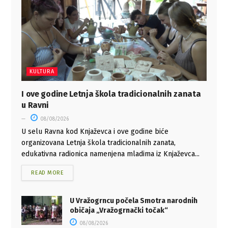
KULTURA
I ove godine Letnja škola tradicionalnih zanata
u Ravni
08/08/2026
U selu Ravna kod Knjaževca i ove godine biće
organizovana Letnja škola tradicionalnih zanata,
edukativna radionica namenjena mladima iz Knjaževca...
READ MORE
U Vražogrncu počela Smotra narodnih
običaja „Vražogrnački točak“
08/08/2026