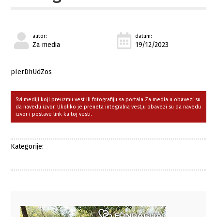
autor:
datum:
Za media
19/12/2023
pIerDhUdZos
Svi mediji koji preuzmu vest ili fotografiju sa portala Za media u obavezi su
da navedu izvor. Ukoliko je preneta integralna vest,u obavezi su da navedu
izvor i postave link ka toj vesti.
Kategorije: