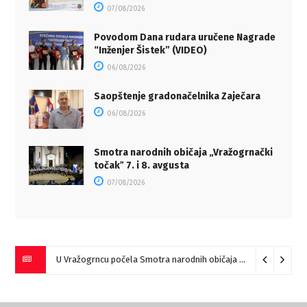
07/08/2026
Povodom Dana rudara uručene Nagrade
“Inženjer Šistek” (VIDEO)
06/08/2026
Saopštenje gradonačelnika Zaječara
06/08/2026
Smotra narodnih običaja „Vražogrnački
točakˮ 7. i 8. avgusta
07/08/2026
U Vražogrncu počela Smotra narodnih običaja „Vražogrnački točak“