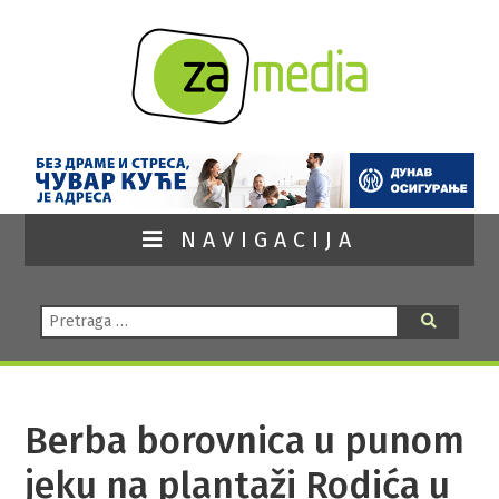
NAVIGACIJA
Pretraga:
Pretraga
Berba borovnica u punom
jeku na plantaži Rodića u