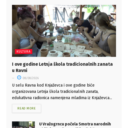
KULTURA
I ove godine Letnja škola tradicionalnih zanata
u Ravni
08/08/2026
U selu Ravna kod Knjaževca i ove godine biće
organizovana Letnja škola tradicionalnih zanata,
edukativna radionica namenjena mladima iz Knjaževca...
READ MORE
U Vražogrncu počela Smotra narodnih