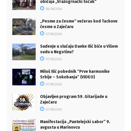
običaja „Vražogrnački točak“
08/08/2026
„Pesme za česme“ večeras kod Tackove
česme u Zaječaru
07/08/2026
Suđenje u slučaju Danke Ilić biće u Višem
sudu u Negotinu?
07/08/2026
Miloš Ilić pobednik “Prve harmonike
Srbije – Sokobanja” (VIDEO)
07/08/2026
Objavljen program 59. Gitarijade u
Zaječaru
07/08/2026
Manifestacija „Pantelejski sabor” 9.
avgusta u Marinovcu