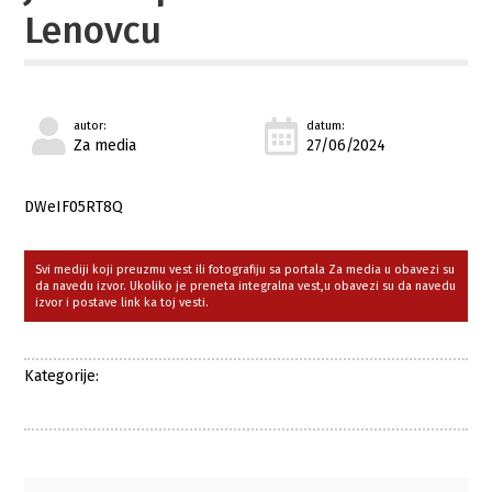
Lenovcu
autor:
datum:
Za media
27/06/2024
DWeIF05RT8Q
Svi mediji koji preuzmu vest ili fotografiju sa portala Za media u obavezi su
da navedu izvor. Ukoliko je preneta integralna vest,u obavezi su da navedu
izvor i postave link ka toj vesti.
Kategorije: