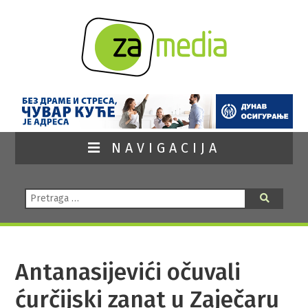
NAVIGACIJA
Pretraga:
Pretraga
Antanasijevići očuvali
ćurčijski zanat u Zaječaru