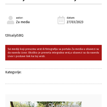
autor:
datum:
Za media
27/03/2023
t3XsalyiSBQ
Svi mediji koji preuzmu vest ili fotografiju sa portala Za media u obavezi su
da navedu izvor. Ukoliko je preneta integralna vest,u obavezi su da navedu
izvor i postave link ka toj vesti.
Kategorije: