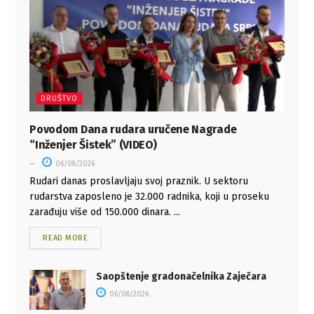
DRUŠTVO
Povodom Dana rudara uručene Nagrade
“Inženjer Šistek” (VIDEO)
06/08/2026
Rudari danas proslavljaju svoj praznik. U sektoru
rudarstva zaposleno je 32.000 radnika, koji u proseku
zarađuju više od 150.000 dinara. ...
READ MORE
Saopštenje gradonačelnika Zaječara
06/08/2026