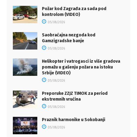
Požar kod Zagrađa za sada pod
kontrolom (VIDEO)
05/08/2026
Saobraćajna nezgoda kod
Gamzigradske banje
05/08/2026
Helikopter i vatrogasci iz više gradova
pomažu u gašenju požara na istoku
Srbije (VIDEO)
05/08/2026
Preporuke ZZJZ TIMOK za period
ekstremnih vrućina
05/08/2026
Praznik harmonike u Sokobanji
05/08/2026