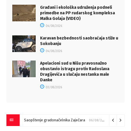
Građani i ekološka udruženja podneli
primedbe na PP rudarskog kompleksa
Malka Golaja (VIDEO)
04/08/2026
Karavan bezbednosti saobraćaja stiže u
Sokobanju
04/08/2026
Apelacioni sud u Nišu pravosnažno
obustavio istragu protiv Radoslava
Dragijevića u slučaju nestanka male
Danke
03/08/2026
Saopštenje gradonačelnika Zaječara
06/08/2026