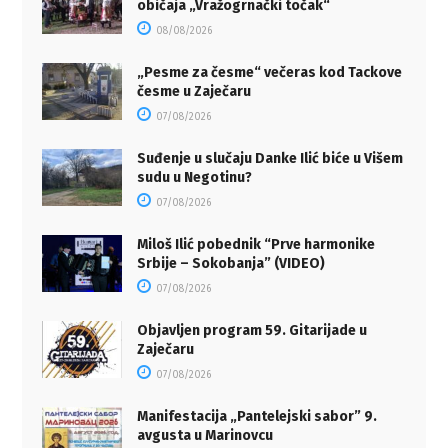
običaja „Vražogrnački točak“
08/08/2026
„Pesme za česme“ večeras kod Tackove
česme u Zaječaru
07/08/2026
Suđenje u slučaju Danke Ilić biće u Višem
sudu u Negotinu?
07/08/2026
Miloš Ilić pobednik “Prve harmonike
Srbije – Sokobanja” (VIDEO)
07/08/2026
Objavljen program 59. Gitarijade u
Zaječaru
07/08/2026
Manifestacija „Pantelejski sabor” 9.
avgusta u Marinovcu