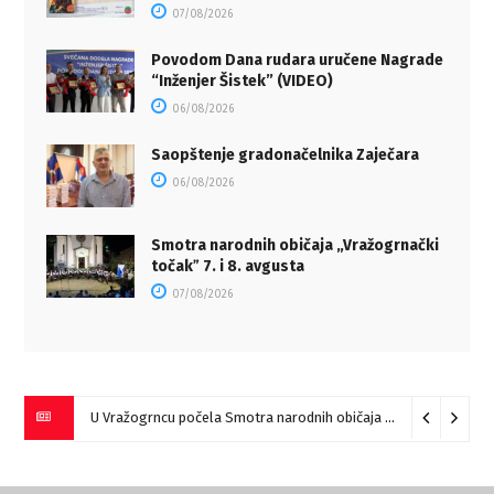
07/08/2026
Povodom Dana rudara uručene Nagrade
“Inženjer Šistek” (VIDEO)
06/08/2026
Saopštenje gradonačelnika Zaječara
06/08/2026
Smotra narodnih običaja „Vražogrnački
točakˮ 7. i 8. avgusta
07/08/2026
U Vražogrncu počela Smotra narodnih običaja „Vražogrnački točak“