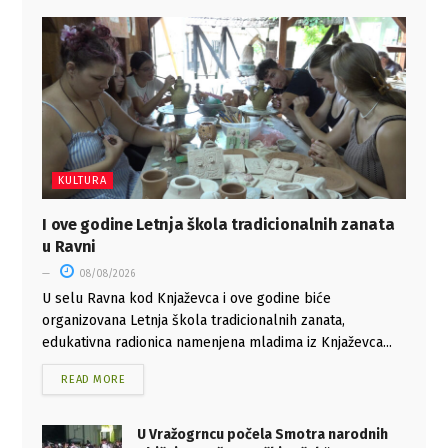
KULTURA
I ove godine Letnja škola tradicionalnih zanata
u Ravni
08/08/2026
U selu Ravna kod Knjaževca i ove godine biće
organizovana Letnja škola tradicionalnih zanata,
edukativna radionica namenjena mladima iz Knjaževca...
READ MORE
U Vražogrncu počela Smotra narodnih