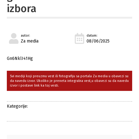
izbora
autor:
datum:
Za media
08/06/2025
Gn6NklI41Hg
Svi mediji koji preuzmu vest ili fotografiju sa portala Za media u obavezi su
da navedu izvor. Ukoliko je preneta integralna vest,u obavezi su da navedu
izvor i postave link ka toj vesti.
Kategorije: