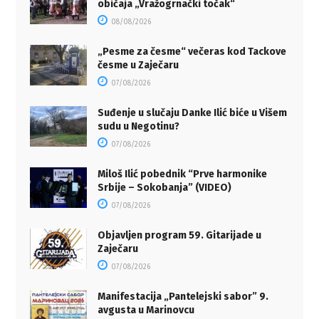
običaja „Vražogrnački točak“
08/08/2026
„Pesme za česme“ večeras kod Tackove
česme u Zaječaru
07/08/2026
Suđenje u slučaju Danke Ilić biće u Višem
sudu u Negotinu?
07/08/2026
Miloš Ilić pobednik “Prve harmonike
Srbije – Sokobanja” (VIDEO)
07/08/2026
Objavljen program 59. Gitarijade u
Zaječaru
07/08/2026
Manifestacija „Pantelejski sabor” 9.
avgusta u Marinovcu