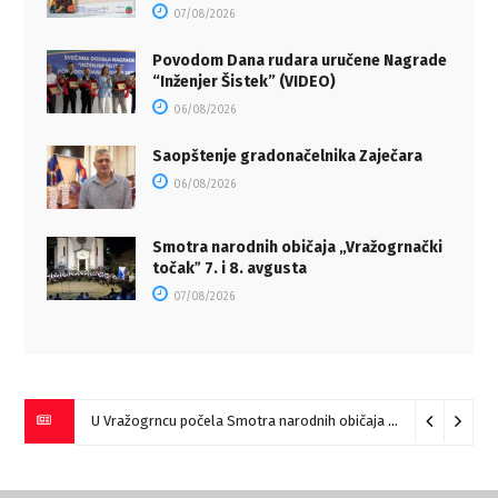
07/08/2026
Povodom Dana rudara uručene Nagrade
“Inženjer Šistek” (VIDEO)
06/08/2026
Saopštenje gradonačelnika Zaječara
06/08/2026
Smotra narodnih običaja „Vražogrnački
točakˮ 7. i 8. avgusta
07/08/2026
U Vražogrncu počela Smotra narodnih običaja „Vražogrnački točak“