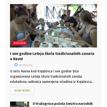
KULTURA
I ove godine Letnja škola tradicionalnih zanata
u Ravni
08/08/2026
U selu Ravna kod Knjaževca i ove godine biće
organizovana Letnja škola tradicionalnih zanata,
edukativna radionica namenjena mladima iz Knjaževca...
READ MORE
U Vražogrncu počela Smotra narodnih