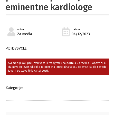
eminentne kardiologe
autor:
datum:
Za media
04/12/2023
-tCH5VSVCLE
Svi mediji koji preuzmu vest ili fotografiju sa portala Za media u obavezi su
da navedu izvor. Ukoliko je preneta integralna vest,u obavezi su da navedu
izvor i postave link ka toj vesti.
Kategorije: