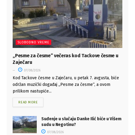
SLOBODNO VREME
„Pesme za česme“ večeras kod Tackove česme u
Zaječaru
07/08/2026
Kod Tackove česme u Zaječaru, u petak 7. avgusta, biće
održan muzički događaj „Pesme za česme“, a ovom
prilikom nastupiće...
READ MORE
Suđenje u slučaju Danke Ilić biće u Višem
sudu u Negotinu?
07/08/2026