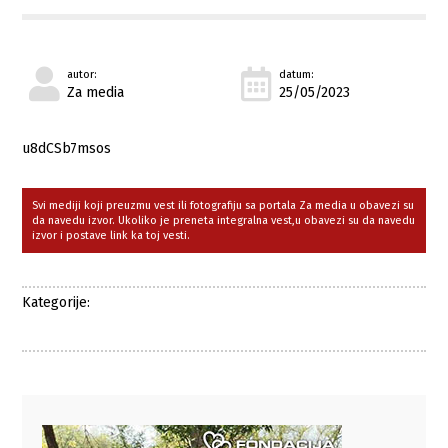
autor:
datum:
Za media
25/05/2023
u8dCSb7msos
Svi mediji koji preuzmu vest ili fotografiju sa portala Za media u obavezi su
da navedu izvor. Ukoliko je preneta integralna vest,u obavezi su da navedu
izvor i postave link ka toj vesti.
Kategorije: