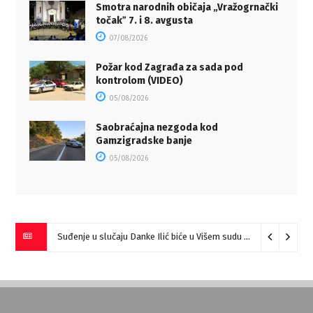
Smotra narodnih običaja „Vražogrnački
točakˮ 7. i 8. avgusta
07/08/2026
Požar kod Zagrađa za sada pod
kontrolom (VIDEO)
05/08/2026
Saobraćajna nezgoda kod
Gamzigradske banje
05/08/2026
Suđenje u slučaju Danke Ilić biće u Višem sudu u Negotinu?
07