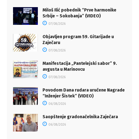
Miloš Ilić pobednik “Prve harmonike
Srbije – Sokobanja” (VIDEO)
07/08/2026
Objavljen program 59. Gitarijade u
Zaječaru
07/08/2026
Manifestacija „Pantelejski sabor” 9.
avgusta u Marinovcu
07/08/2026
Povodom Dana rudara uručene Nagrade
“Inženjer Šistek” (VIDEO)
06/08/2026
Saopštenje gradonačelnika Zaječara
06/08/2026