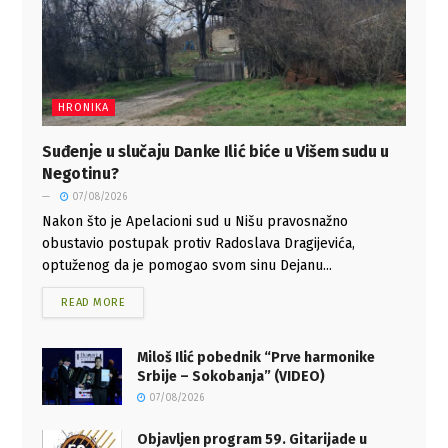
HRONIKA
Suđenje u slučaju Danke Ilić biće u Višem sudu u
Negotinu?
07/08/2026
Nakon što je Apelacioni sud u Nišu pravosnažno
obustavio postupak protiv Radoslava Dragijevića,
optuženog da je pomogao svom sinu Dejanu...
READ MORE
Miloš Ilić pobednik “Prve harmonike
Srbije – Sokobanja” (VIDEO)
07/08/2026
Objavljen program 59. Gitarijade u