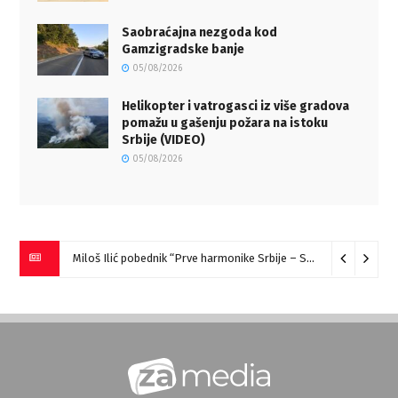
Saobraćajna nezgoda kod
Gamzigradske banje
05/08/2026
Helikopter i vatrogasci iz više gradova
pomažu u gašenju požara na istoku
Srbije (VIDEO)
05/08/2026
Miloš Ilić pobednik “Prve harmonike Srbije – Sokobanja” (VIDEO)