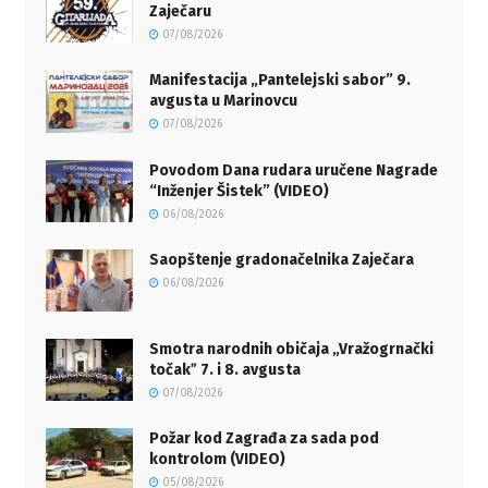
Zaječaru
07/08/2026
Manifestacija „Pantelejski sabor” 9.
avgusta u Marinovcu
07/08/2026
Povodom Dana rudara uručene Nagrade
“Inženjer Šistek” (VIDEO)
06/08/2026
Saopštenje gradonačelnika Zaječara
06/08/2026
Smotra narodnih običaja „Vražogrnački
točakˮ 7. i 8. avgusta
07/08/2026
Požar kod Zagrađa za sada pod
kontrolom (VIDEO)
05/08/2026