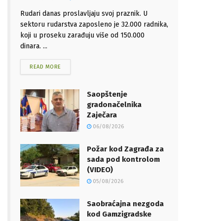
Rudari danas proslavljaju svoj praznik. U
sektoru rudarstva zaposleno je 32.000 radnika,
koji u proseku zarađuju više od 150.000
dinara. ...
READ MORE
Saopštenje
gradonačelnika
Zaječara
06/08/2026
Požar kod Zagrađa za
sada pod kontrolom
(VIDEO)
05/08/2026
Saobraćajna nezgoda
kod Gamzigradske