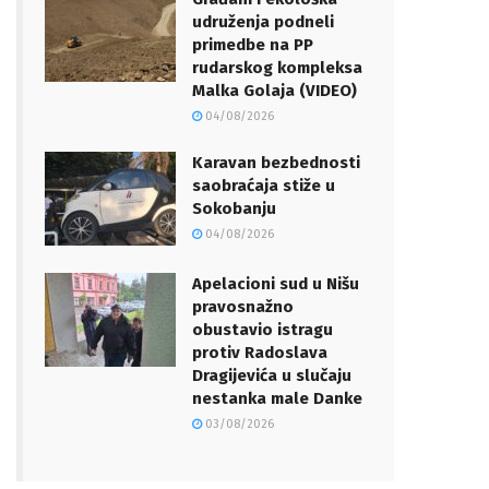
udruženja podneli
primedbe na PP
rudarskog kompleksa
Malka Golaja (VIDEO)
04/08/2026
Karavan bezbednosti
saobraćaja stiže u
Sokobanju
04/08/2026
Apelacioni sud u Nišu
pravosnažno
obustavio istragu
protiv Radoslava
Dragijevića u slučaju
nestanka male Danke
03/08/2026