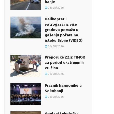
banje
05/08/2026
Helikopter i
vatrogasci iz više
gradova pomažu u
gašenju požara na
istoku Srbije (VIDEO)
05/08/2026
Preporuke ZZJZ TIMOK
za period ekstremnih
vrućina
05/08/2026
Praznik harmonike u
Sokobanji
05/08/2026
Građani i ekološka