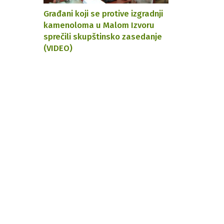
Građani koji se protive izgradnji
kamenoloma u Malom Izvoru
sprečili skupštinsko zasedanje
(VIDEO)