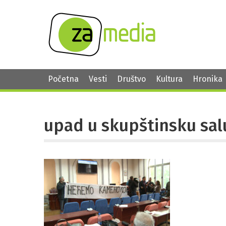
Početna
Vesti
Društvo
Kultura
Hronika
upad u skupštinsku sal