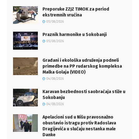
Preporuke ZZJZ TIMOK za period
ekstremnih vrućina
05/08/2026
Praznik harmonike u Sokobanji
05/08/2026
Građani i ekološka udruženja podneli
primedbe na PP rudarskog kompleksa
Malka Golaja (VIDEO)
04/08/2026
Karavan bezbednosti saobraćaja stiže u
Sokobanju
04/08/2026
Apelacioni sud u Nišu pravosnažno
obustavio istragu protiv Radoslava
Dragijevića u slučaju nestanka male
Danke