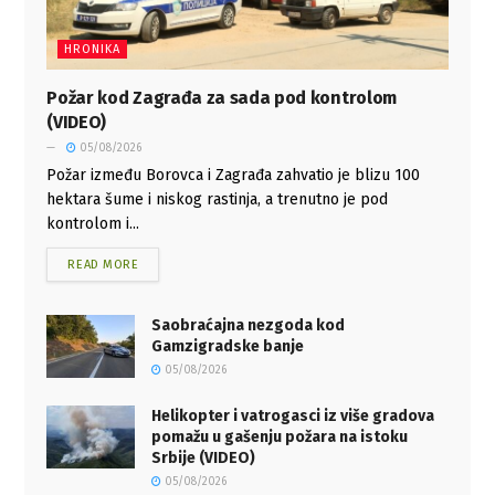
HRONIKA
Požar kod Zagrađa za sada pod kontrolom
(VIDEO)
05/08/2026
Požar između Borovca i Zagrađa zahvatio je blizu 100
hektara šume i niskog rastinja, a trenutno je pod
kontrolom i...
READ MORE
Saobraćajna nezgoda kod
Gamzigradske banje
05/08/2026
Helikopter i vatrogasci iz više gradova
pomažu u gašenju požara na istoku
Srbije (VIDEO)
05/08/2026