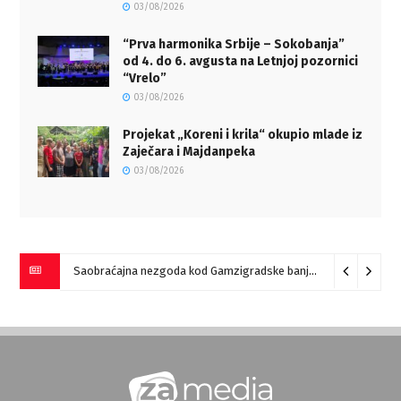
03/08/2026
“Prva harmonika Srbije – Sokobanja”
od 4. do 6. avgusta na Letnjoj pozornici
“Vrelo”
03/08/2026
Projekat „Koreni i krila“ okupio mlade iz
Zaječara i Majdanpeka
03/08/2026
Saobraćajna nezgoda kod Gamzigradske banje
05/08/2026