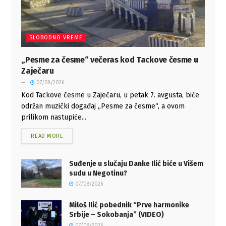
SLOBODNO VREME
„Pesme za česme“ večeras kod Tackove česme u
Zaječaru
07/08/2026
Kod Tackove česme u Zaječaru, u petak 7. avgusta, biće
održan muzički događaj „Pesme za česme“, a ovom
prilikom nastupiće...
READ MORE
Suđenje u slučaju Danke Ilić biće u Višem
sudu u Negotinu?
07/08/2026
Miloš Ilić pobednik “Prve harmonike
Srbije – Sokobanja” (VIDEO)
07/08/2026