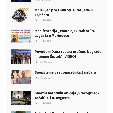
Objavljen program 59. Gitarijade u
Zaječaru
07/08/2026
Manifestacija „Pantelejski sabor” 9.
avgusta u Marinovcu
07/08/2026
Povodom Dana rudara uručene Nagrade
“Inženjer Šistek” (VIDEO)
06/08/2026
Saopštenje gradonačelnika Zaječara
06/08/2026
Smotra narodnih običaja „Vražogrnački
točakˮ 7. i 8. avgusta
07/08/2026