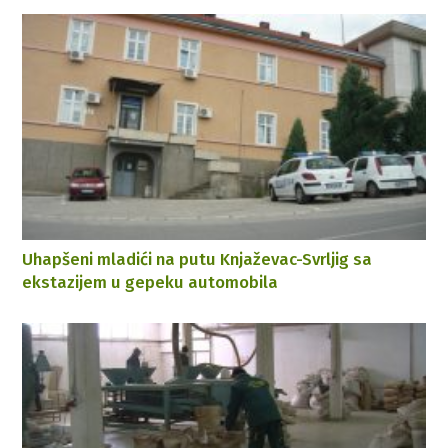
Uhapšeni mladići na putu Knjaževac-Svrljig sa
ekstazijem u gepeku automobila