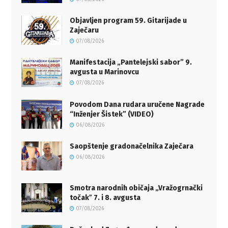
Objavljen program 59. Gitarijade u
Zaječaru
07/08/2026
Manifestacija „Pantelejski sabor” 9.
avgusta u Marinovcu
07/08/2026
Povodom Dana rudara uručene Nagrade
“Inženjer Šistek” (VIDEO)
06/08/2026
Saopštenje gradonačelnika Zaječara
06/08/2026
Smotra narodnih običaja „Vražogrnački
točakˮ 7. i 8. avgusta
07/08/2026