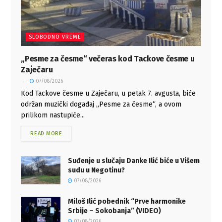
SLOBODNO VREME
„Pesme za česme“ večeras kod Tackove česme u
Zaječaru
07/08/2026
Kod Tackove česme u Zaječaru, u petak 7. avgusta, biće
održan muzički događaj „Pesme za česme“, a ovom
prilikom nastupiće...
READ MORE
Suđenje u slučaju Danke Ilić biće u Višem
sudu u Negotinu?
07/08/2026
Miloš Ilić pobednik “Prve harmonike
Srbije – Sokobanja” (VIDEO)
07/08/2026