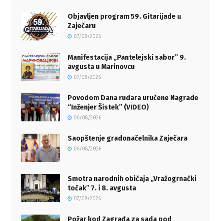
Objavljen program 59. Gitarijade u
Zaječaru
07/08/2026
Manifestacija „Pantelejski sabor” 9.
avgusta u Marinovcu
07/08/2026
Povodom Dana rudara uručene Nagrade
“Inženjer Šistek” (VIDEO)
06/08/2026
Saopštenje gradonačelnika Zaječara
06/08/2026
Smotra narodnih običaja „Vražogrnački
točakˮ 7. i 8. avgusta
07/08/2026
Požar kod Zagrađa za sada pod