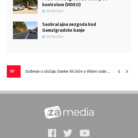
kontrolom (VIDEO)
05/08/2026
Saobraćajna nezgoda kod
Gamzigradske banje
05/08/2026
Suđenje u slučaju Danke Ilić biće u Višem sudu u Negotinu?
07