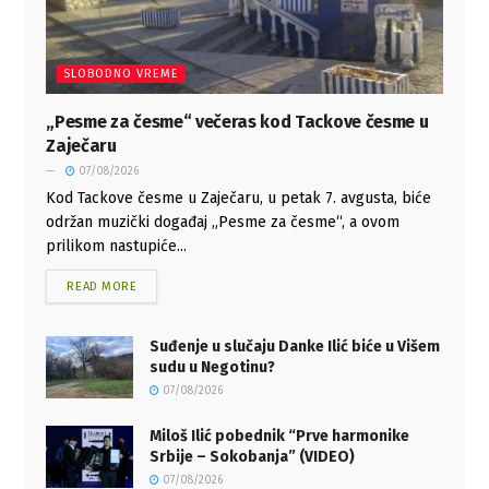
SLOBODNO VREME
„Pesme za česme“ večeras kod Tackove česme u
Zaječaru
07/08/2026
Kod Tackove česme u Zaječaru, u petak 7. avgusta, biće
održan muzički događaj „Pesme za česme“, a ovom
prilikom nastupiće...
READ MORE
Suđenje u slučaju Danke Ilić biće u Višem
sudu u Negotinu?
07/08/2026
Miloš Ilić pobednik “Prve harmonike
Srbije – Sokobanja” (VIDEO)
07/08/2026