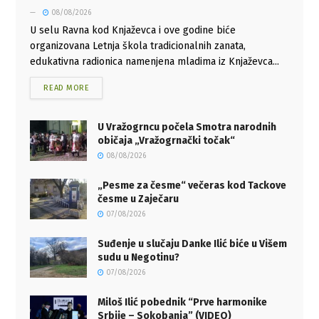
08/08/2026
U selu Ravna kod Knjaževca i ove godine biće
organizovana Letnja škola tradicionalnih zanata,
edukativna radionica namenjena mladima iz Knjaževca...
READ MORE
U Vražogrncu počela Smotra narodnih
običaja „Vražogrnački točak“
08/08/2026
„Pesme za česme“ večeras kod Tackove
česme u Zaječaru
07/08/2026
Suđenje u slučaju Danke Ilić biće u Višem
sudu u Negotinu?
07/08/2026
Miloš Ilić pobednik “Prve harmonike
Srbije – Sokobanja” (VIDEO)