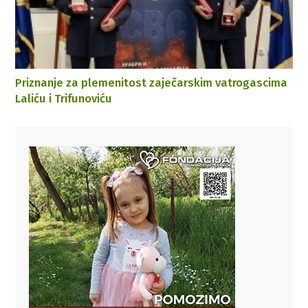
Priznanje za plemenitost zaječarskim vatrogascima
Laliću i Trifunoviću