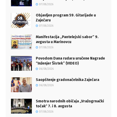
07/08/2026
Objavljen program 59. Gitarijade u
Zaječaru
07/08/2026
Manifestacija „Pantelejski sabor” 9.
avgusta u Marinovcu
07/08/2026
Povodom Dana rudara uručene Nagrade
“Inženjer Šistek” (VIDEO)
06/08/2026
Saopštenje gradonačelnika Zaječara
06/08/2026
Smotra narodnih običaja „Vražogrnački
točakˮ 7. i 8. avgusta
07/08/2026