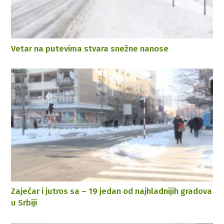
Vetar na putevima stvara snežne nanose
Zaječar i jutros sa – 19 jedan od najhladnijih gradova
u Srbiji