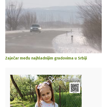
Zaječar među najhladnijim gradovima u Srbiji