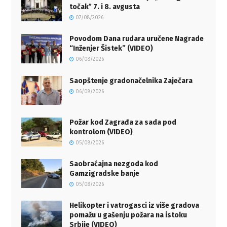
točakˮ 7. i 8. avgusta
07/08/2026
Povodom Dana rudara uručene Nagrade
“Inženjer Šistek” (VIDEO)
06/08/2026
Saopštenje gradonačelnika Zaječara
06/08/2026
Požar kod Zagrađa za sada pod
kontrolom (VIDEO)
05/08/2026
Saobraćajna nezgoda kod
Gamzigradske banje
05/08/2026
Helikopter i vatrogasci iz više gradova
pomažu u gašenju požara na istoku
Srbije (VIDEO)