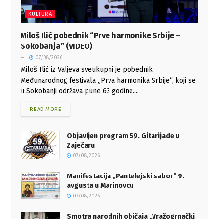
KULTURA
Miloš Ilić pobednik “Prve harmonike Srbije –
Sokobanja” (VIDEO)
07/08/2026
Miloš Ilić iz Valjeva sveukupni je pobednik
Međunarodnog festivala „Prva harmonika Srbije“, koji se
u Sokobanji održava pune 63 godine....
READ MORE
Objavljen program 59. Gitarijade u
Zaječaru
07/08/2026
Manifestacija „Pantelejski sabor” 9.
avgusta u Marinovcu
07/08/2026
Smotra narodnih običaja „Vražogrnački