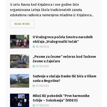
U selu Ravna kod Knjaževca i ove godine biće
organizovana Letnja škola tradicionalnih zanata,
edukativna radionica namenjena mladima iz Knjaževca...
READ MORE
U Vražogrncu počela Smotra narodnih
običaja „Vražogrnački točak“
08/08/2026
„Pesme za česme“ večeras kod Tackove
česme u Zaječaru
07/08/2026
Suđenje u slučaju Danke Ilić biće u Višem
sudu u Negotinu?
07/08/2026
Miloš Ilić pobednik “Prve harmonike
Srbije – Sokobanja” (VIDEO)
07/08/2026