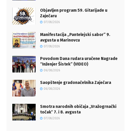
Objavljen program 59. Gitarijade u
Zaječaru
07/08/2026
Manifestacija „Pantelejski sabor” 9.
avgusta u Marinovcu
07/08/2026
Povodom Dana rudara uručene Nagrade
“Inženjer Šistek” (VIDEO)
06/08/2026
Saopštenje gradonačelnika Zaječara
06/08/2026
Smotra narodnih običaja „Vražogrnački
točakˮ 7. i 8. avgusta
07/08/2026