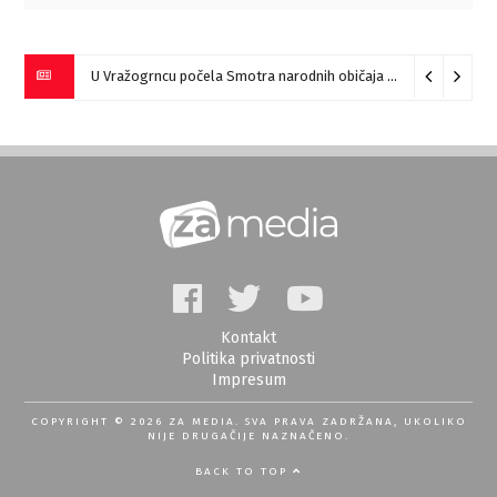
U Vražogrncu počela Smotra narodnih običaja „Vražogrnački točak“
Kontakt
Politika privatnosti
Impresum
COPYRIGHT © 2026 ZA MEDIA. SVA PRAVA ZADRŽANA, UKOLIKO
NIJE DRUGAČIJE NAZNAČENO.
BACK TO TOP