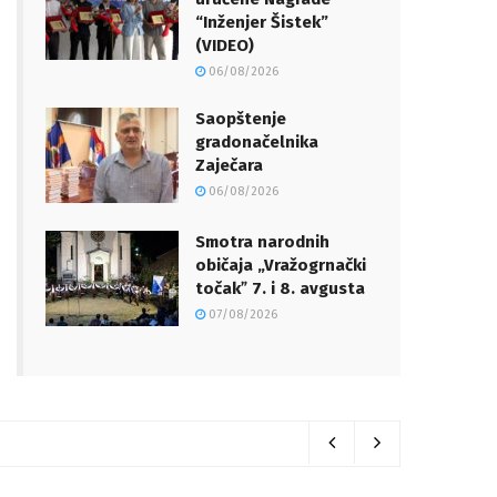
“Inženjer Šistek”
(VIDEO)
06/08/2026
Saopštenje
gradonačelnika
Zaječara
06/08/2026
Smotra narodnih
običaja „Vražogrnački
točakˮ 7. i 8. avgusta
07/08/2026