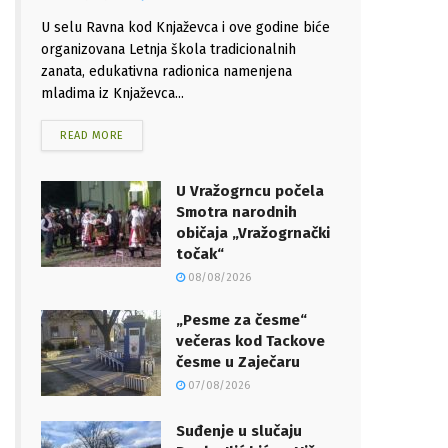
U selu Ravna kod Knjaževca i ove godine biće
organizovana Letnja škola tradicionalnih
zanata, edukativna radionica namenjena
mladima iz Knjaževca...
READ MORE
U Vražogrncu počela
Smotra narodnih
običaja „Vražogrnački
točak“
08/08/2026
„Pesme za česme“
večeras kod Tackove
česme u Zaječaru
07/08/2026
Suđenje u slučaju