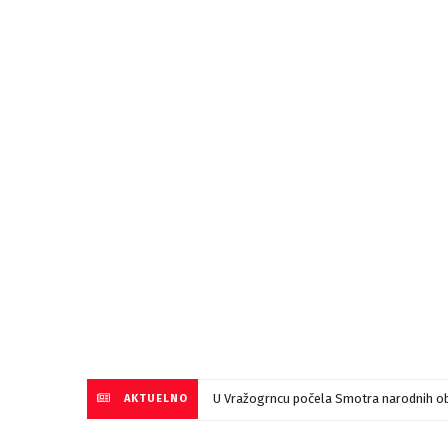
U Vražogrncu počela Smotra narodnih ob
AKTUELNO