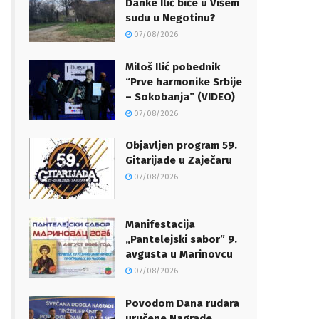
Danke Ilić biće u Višem
sudu u Negotinu?
07/08/2026
Miloš Ilić pobednik
“Prve harmonike Srbije
– Sokobanja” (VIDEO)
07/08/2026
Objavljen program 59.
Gitarijade u Zaječaru
07/08/2026
Manifestacija
„Pantelejski sabor” 9.
avgusta u Marinovcu
07/08/2026
Povodom Dana rudara
uručene Nagrade