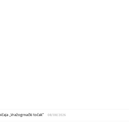
ičaja „Vražogrnački točak“
08/08/2026