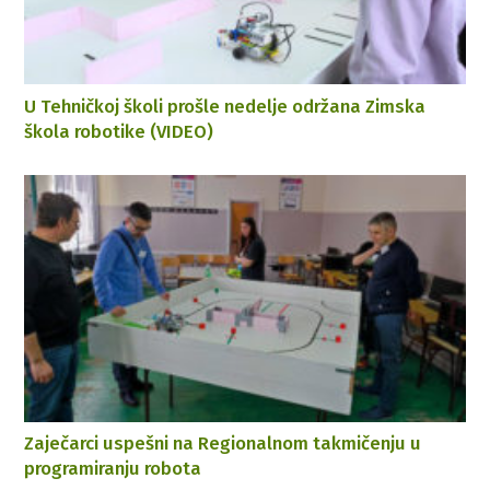
U Tehničkoj školi prošle nedelje održana Zimska
škola robotike (VIDEO)
Zaječarci uspešni na Regionalnom takmičenju u
programiranju robota