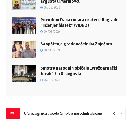
avgusta u Marinovcu
07/08/2026
Povodom Dana rudara uručene Nagrade
“Inženjer Šistek” (VIDEO)
06/08/2026
Saopštenje gradonačelnika Zaječara
06/08/2026
Smotra narodnih običaja „Vražogrnački
točakˮ 7. i 8. avgusta
07/08/2026
U Vražogrncu počela Smotra narodnih običaja „Vražogrnački točak“