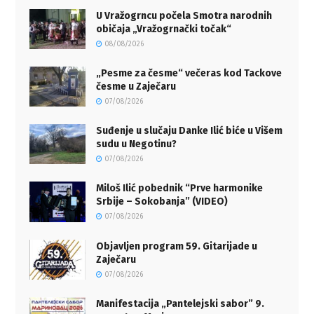
U Vražogrncu počela Smotra narodnih
običaja „Vražogrnački točak“
08/08/2026
„Pesme za česme“ večeras kod Tackove
česme u Zaječaru
07/08/2026
Suđenje u slučaju Danke Ilić biće u Višem
sudu u Negotinu?
07/08/2026
Miloš Ilić pobednik “Prve harmonike
Srbije – Sokobanja” (VIDEO)
07/08/2026
Objavljen program 59. Gitarijade u
Zaječaru
07/08/2026
Manifestacija „Pantelejski sabor” 9.