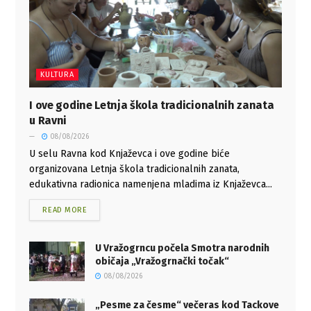
KULTURA
I ove godine Letnja škola tradicionalnih zanata
u Ravni
08/08/2026
U selu Ravna kod Knjaževca i ove godine biće
organizovana Letnja škola tradicionalnih zanata,
edukativna radionica namenjena mladima iz Knjaževca...
READ MORE
U Vražogrncu počela Smotra narodnih
običaja „Vražogrnački točak“
08/08/2026
„Pesme za česme“ večeras kod Tackove