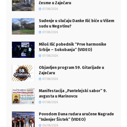
česme u Zaječaru
07/08/2026
Suđenje u slučaju Danke Ilić biće u Višem
sudu u Negotinu?
07/08/2026
Miloš Ilić pobednik “Prve harmonike
Srbije – Sokobanja” (VIDEO)
07/08/2026
Objavljen program 59. Gitarijade u
Zaječaru
07/08/2026
Manifestacija „Pantelejski sabor” 9.
avgusta u Marinovcu
07/08/2026
Povodom Dana rudara uručene Nagrade
“Inženjer Šistek” (VIDEO)
06/08/2026