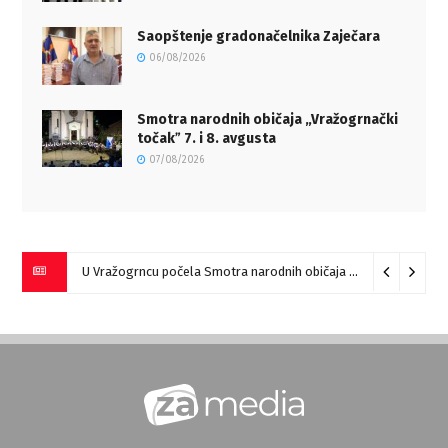
Saopštenje gradonačelnika Zaječara
06/08/2026
Smotra narodnih običaja „Vražogrnački
točakˮ 7. i 8. avgusta
07/08/2026
U Vražogrncu počela Smotra narodnih običaja „Vražogrnački točak“