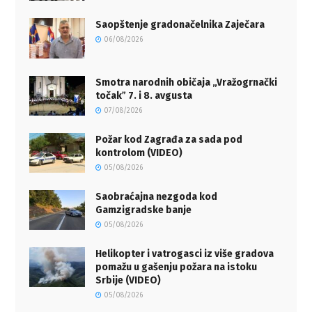
Saopštenje gradonačelnika Zaječara
06/08/2026
Smotra narodnih običaja „Vražogrnački
točakˮ 7. i 8. avgusta
07/08/2026
Požar kod Zagrađa za sada pod
kontrolom (VIDEO)
05/08/2026
Saobraćajna nezgoda kod
Gamzigradske banje
05/08/2026
Helikopter i vatrogasci iz više gradova
pomažu u gašenju požara na istoku
Srbije (VIDEO)
05/08/2026