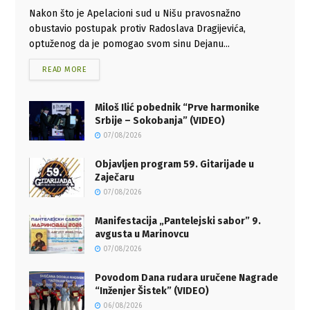
Nakon što je Apelacioni sud u Nišu pravosnažno
obustavio postupak protiv Radoslava Dragijevića,
optuženog da je pomogao svom sinu Dejanu...
READ MORE
Miloš Ilić pobednik “Prve harmonike
Srbije – Sokobanja” (VIDEO)
07/08/2026
Objavljen program 59. Gitarijade u
Zaječaru
07/08/2026
Manifestacija „Pantelejski sabor” 9.
avgusta u Marinovcu
07/08/2026
Povodom Dana rudara uručene Nagrade
“Inženjer Šistek” (VIDEO)
06/08/2026