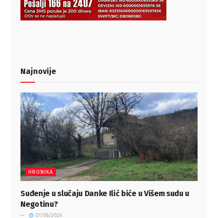
Najnovije
HRONIKA
Suđenje u slučaju Danke Ilić biće u Višem sudu u
Negotinu?
07/08/2026