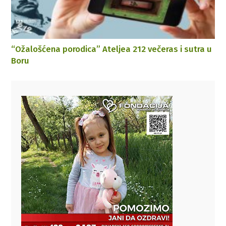
“Ožalošćena porodica” Ateljea 212 večeras i sutra u
Boru