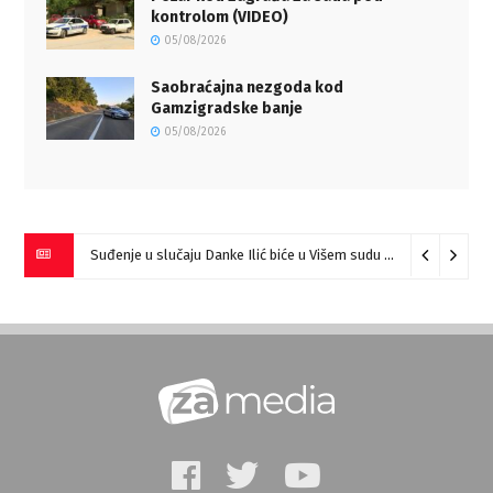
kontrolom (VIDEO)
05/08/2026
Saobraćajna nezgoda kod
Gamzigradske banje
05/08/2026
Suđenje u slučaju Danke Ilić biće u Višem sudu u Negotinu?
07