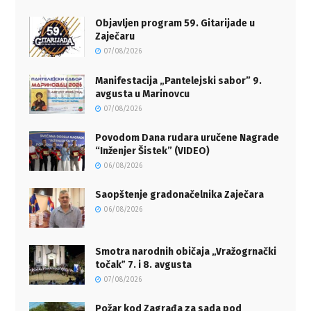
Objavljen program 59. Gitarijade u
Zaječaru
07/08/2026
Manifestacija „Pantelejski sabor” 9.
avgusta u Marinovcu
07/08/2026
Povodom Dana rudara uručene Nagrade
“Inženjer Šistek” (VIDEO)
06/08/2026
Saopštenje gradonačelnika Zaječara
06/08/2026
Smotra narodnih običaja „Vražogrnački
točakˮ 7. i 8. avgusta
07/08/2026
Požar kod Zagrađa za sada pod