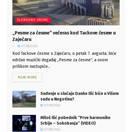
SLOBODNO VREME
„Pesme za česme“ večeras kod Tackove česme u
Zaječaru
07/08/2026
Kod Tackove česme u Zaječaru, u petak 7. avgusta, biće
održan muzički događaj „Pesme za česme“, a ovom
prilikom nastupiće...
READ MORE
Suđenje u slučaju Danke Ilić biće u Višem
sudu u Negotinu?
07/08/2026
Miloš Ilić pobednik “Prve harmonike
Srbije – Sokobanja” (VIDEO)
07/08/2026