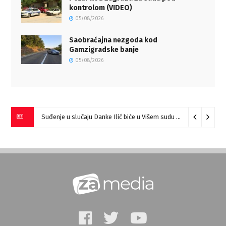
kontrolom (VIDEO)
05/08/2026
Saobraćajna nezgoda kod
Gamzigradske banje
05/08/2026
Suđenje u slučaju Danke Ilić biće u Višem sudu u Negotinu?
07