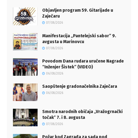
Objavljen program 59. Gitarijade u
Zaječaru
07/08/2026
Manifestacija „Pantelejski sabor” 9.
avgusta u Marinovcu
07/08/2026
Povodom Dana rudara uručene Nagrade
“Inženjer Šistek” (VIDEO)
06/08/2026
Saopštenje gradonačelnika Zaječara
06/08/2026
Smotra narodnih običaja „Vražogrnački
točakˮ 7. i 8. avgusta
07/08/2026
Požar kod Zagrađa za sada pod