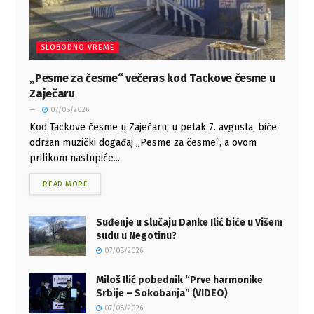
SLOBODNO VREME
„Pesme za česme“ večeras kod Tackove česme u
Zaječaru
07/08/2026
Kod Tackove česme u Zaječaru, u petak 7. avgusta, biće
održan muzički događaj „Pesme za česme“, a ovom
prilikom nastupiće...
READ MORE
Suđenje u slučaju Danke Ilić biće u Višem
sudu u Negotinu?
07/08/2026
Miloš Ilić pobednik “Prve harmonike
Srbije – Sokobanja” (VIDEO)
07/08/2026