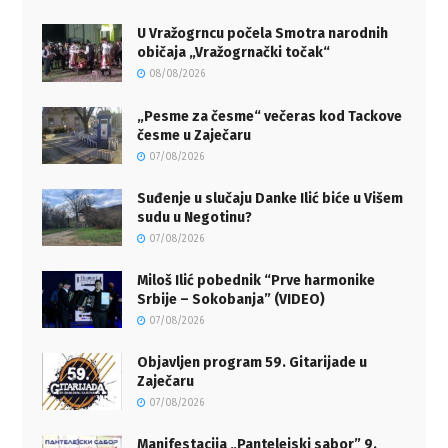
U Vražogrncu počela Smotra narodnih
običaja „Vražogrnački točak“
08/08/2026
„Pesme za česme“ večeras kod Tackove
česme u Zaječaru
07/08/2026
Suđenje u slučaju Danke Ilić biće u Višem
sudu u Negotinu?
07/08/2026
Miloš Ilić pobednik “Prve harmonike
Srbije – Sokobanja” (VIDEO)
07/08/2026
Objavljen program 59. Gitarijade u
Zaječaru
07/08/2026
Manifestacija „Pantelejski sabor” 9.