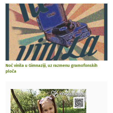
Noć vinila u Gimnaziji, uz razmenu gramofonskih
ploča