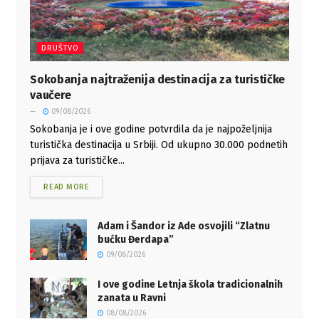
DRUŠTVO
Sokobanja najtraženija destinacija za turističke
vaučere
09/08/2026
Sokobanja je i ove godine potvrdila da je najpoželjnija
turistička destinacija u Srbiji. Od ukupno 30.000 podnetih
prijava za turističke...
READ MORE
Adam i Šandor iz Ade osvojili “Zlatnu
bućku Đerdapa”
09/08/2026
I ove godine Letnja škola tradicionalnih
zanata u Ravni
08/08/2026