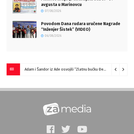
avgusta u Marinovcu
07/08/2026
Povodom Dana rudara uručene Nagrade
“Inženjer Šistek” (VIDEO)
06/08/2026
Adam i Šandor iz Ade osvojili “Zlatnu bućku Đerdapa”
09/08/2