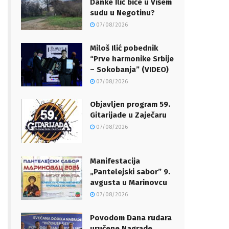
Danke Ilić biće u Višem
sudu u Negotinu?
07/08/2026
Miloš Ilić pobednik
“Prve harmonike Srbije
– Sokobanja” (VIDEO)
07/08/2026
Objavljen program 59.
Gitarijade u Zaječaru
07/08/2026
Manifestacija
„Pantelejski sabor” 9.
avgusta u Marinovcu
07/08/2026
Povodom Dana rudara
uručene Nagrade