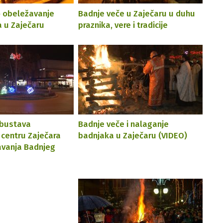
o obeležavanje
Badnje veče u Zaječaru u duhu
 u Zaječaru
praznika, vere i tradicije
obustava
Badnje veče i nalaganje
 centru Zaječara
badnjaka u Zaječaru (VIDEO)
avanja Badnjeg