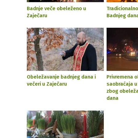
Badnje veče obeleženo u
Tradicionaln
Zaječaru
Badnjeg dana
Obeležavanje badnjeg dana i
Privremena 
večeri u Zaječaru
saobraćaja u
zbog obelež
dana