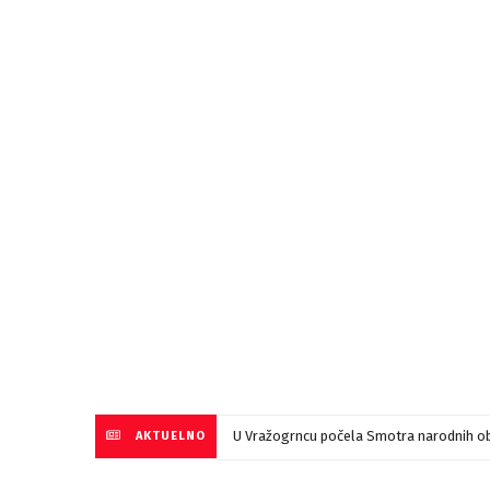
U Vražogrncu počela Smotra narodnih ob
AKTUELNO