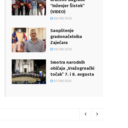
“Inženjer Šistek”
(VIDEO)
06/08/2026
Saopštenje
gradonačelnika
Zaječara
06/08/2026
Smotra narodnih
običaja „Vražogrnački
točakˮ 7. i 8. avgusta
07/08/2026