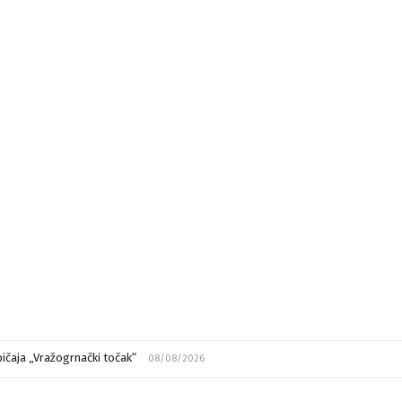
ičaja „Vražogrnački točak“
08/08/2026