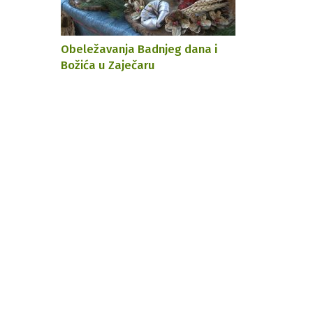
Obeležavanja Badnjeg dana i
Božića u Zaječaru