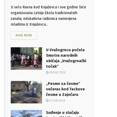
U selu Ravna kod Knjaževca i ove godine biće
organizovana Letnja škola tradicionalnih
zanata, edukativna radionica namenjena
mladima iz Knjaževca...
READ MORE
U Vražogrncu počela
Smotra narodnih
običaja „Vražogrnački
točak“
08/08/2026
„Pesme za česme“
večeras kod Tackove
česme u Zaječaru
07/08/2026
Suđenje u slučaju