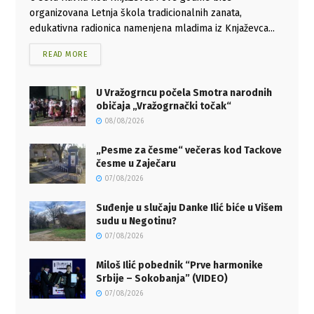
organizovana Letnja škola tradicionalnih zanata,
edukativna radionica namenjena mladima iz Knjaževca...
READ MORE
U Vražogrncu počela Smotra narodnih
običaja „Vražogrnački točak“
08/08/2026
„Pesme za česme“ večeras kod Tackove
česme u Zaječaru
07/08/2026
Suđenje u slučaju Danke Ilić biće u Višem
sudu u Negotinu?
07/08/2026
Miloš Ilić pobednik “Prve harmonike
Srbije – Sokobanja” (VIDEO)
07/08/2026