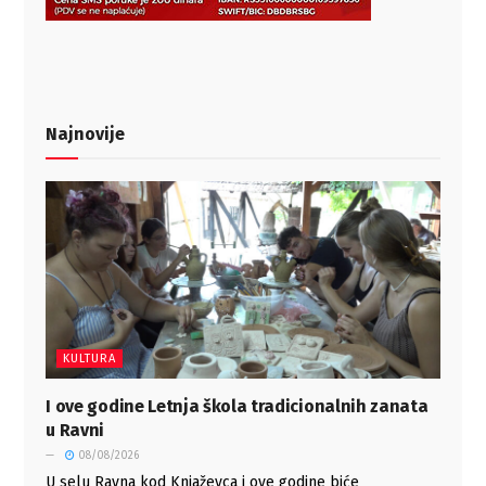
Najnovije
KULTURA
I ove godine Letnja škola tradicionalnih zanata
u Ravni
08/08/2026
U selu Ravna kod Knjaževca i ove godine biće