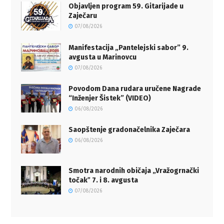
Objavljen program 59. Gitarijade u
Zaječaru
07/08/2026
Manifestacija „Pantelejski sabor” 9.
avgusta u Marinovcu
07/08/2026
Povodom Dana rudara uručene Nagrade
“Inženjer Šistek” (VIDEO)
06/08/2026
Saopštenje gradonačelnika Zaječara
06/08/2026
Smotra narodnih običaja „Vražogrnački
točakˮ 7. i 8. avgusta
07/08/2026