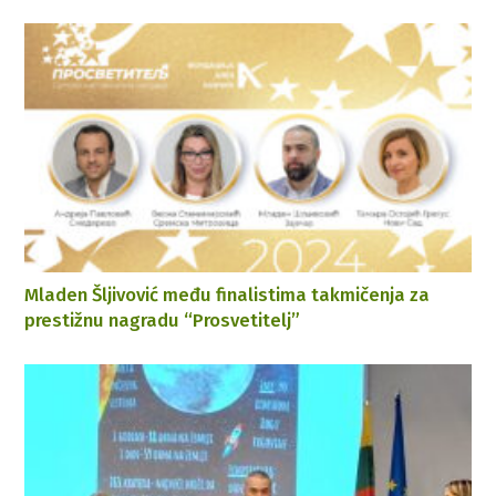
Mladen Šljivović među finalistima takmičenja za
prestižnu nagradu “Prosvetitelj”