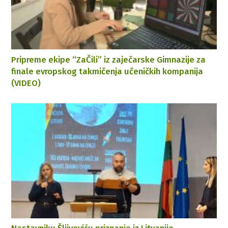
Pripreme ekipe “ZaČili” iz zaječarske Gimnazije za
finale evropskog takmičenja učeničkih kompanija
(VIDEO)