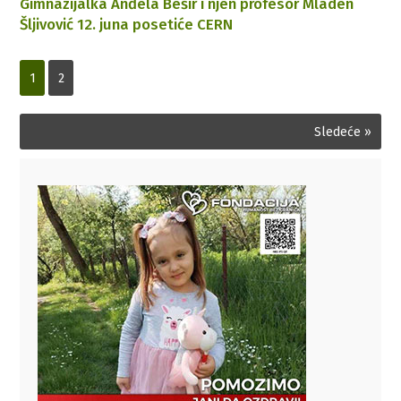
Gimnazijalka Anđela Bešir i njen profesor Mladen
Šljivović 12. juna posetiće CERN
1
2
Sledeće »