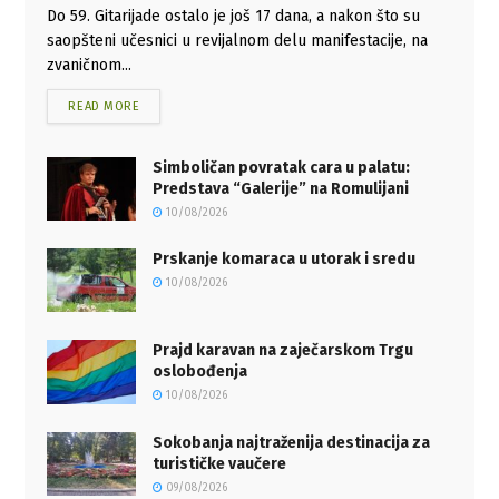
Do 59. Gitarijade ostalo je još 17 dana, a nakon što su
saopšteni učesnici u revijalnom delu manifestacije, na
zvaničnom...
READ MORE
Simboličan povratak cara u palatu:
Predstava “Galerije” na Romulijani
10/08/2026
Prskanje komaraca u utorak i sredu
10/08/2026
Prajd karavan na zaječarskom Trgu
oslobođenja
10/08/2026
Sokobanja najtraženija destinacija za
turističke vaučere
09/08/2026