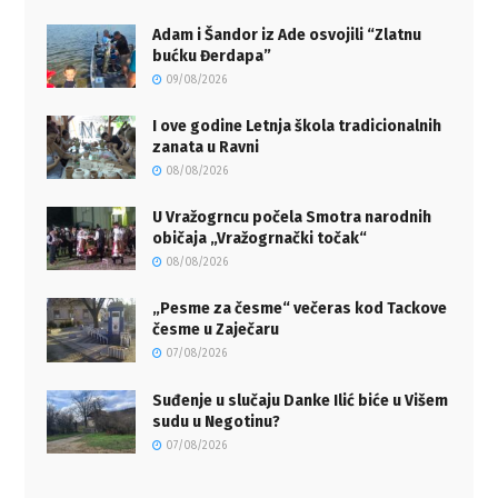
Adam i Šandor iz Ade osvojili “Zlatnu
bućku Đerdapa”
09/08/2026
I ove godine Letnja škola tradicionalnih
zanata u Ravni
08/08/2026
U Vražogrncu počela Smotra narodnih
običaja „Vražogrnački točak“
08/08/2026
„Pesme za česme“ večeras kod Tackove
česme u Zaječaru
07/08/2026
Suđenje u slučaju Danke Ilić biće u Višem
sudu u Negotinu?
07/08/2026