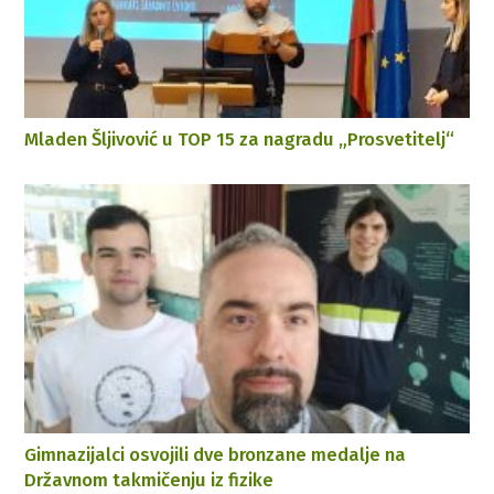
Mladen Šljivović u TOP 15 za nagradu „Prosvetitelj“
Gimnazijalci osvojili dve bronzane medalje na
Državnom takmičenju iz fizike