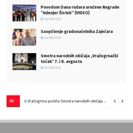
Povodom Dana rudara uručene Nagrade
“Inženjer Šistek” (VIDEO)
06/08/2026
Saopštenje gradonačelnika Zaječara
06/08/2026
Smotra narodnih običaja „Vražogrnački
točakˮ 7. i 8. avgusta
07/08/2026
U Vražogrncu počela Smotra narodnih običaja „Vražogrnački točak“