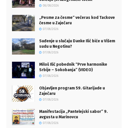
08/08/2026
„Pesme za česme“ večeras kod Tackove
česme u Zaječaru
07/08/2026
Suđenje u slučaju Danke Ilić biće u Višem
sudu u Negotinu?
07/08/2026
Miloš Ilić pobednik “Prve harmonike
Srbije – Sokobanja” (VIDEO)
07/08/2026
Objavljen program 59. Gitarijade u
Zaječaru
07/08/2026
Manifestacija „Pantelejski sabor” 9.
avgusta u Marinovcu
07/08/2026