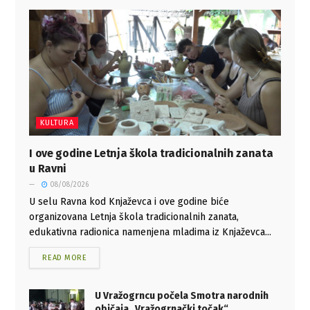
KULTURA
I ove godine Letnja škola tradicionalnih zanata
u Ravni
08/08/2026
U selu Ravna kod Knjaževca i ove godine biće
organizovana Letnja škola tradicionalnih zanata,
edukativna radionica namenjena mladima iz Knjaževca...
READ MORE
U Vražogrncu počela Smotra narodnih
običaja „Vražogrnački točak“