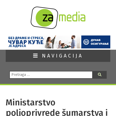
NAVIGACIJA
Pretraga:
Pretraga
Ministarstvo
poljoprivrede šumarstva i