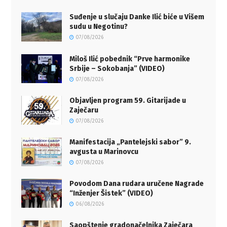
Suđenje u slučaju Danke Ilić biće u Višem
sudu u Negotinu?
07/08/2026
Miloš Ilić pobednik “Prve harmonike
Srbije – Sokobanja” (VIDEO)
07/08/2026
Objavljen program 59. Gitarijade u
Zaječaru
07/08/2026
Manifestacija „Pantelejski sabor” 9.
avgusta u Marinovcu
07/08/2026
Povodom Dana rudara uručene Nagrade
“Inženjer Šistek” (VIDEO)
06/08/2026
Saopštenje gradonačelnika Zaječara