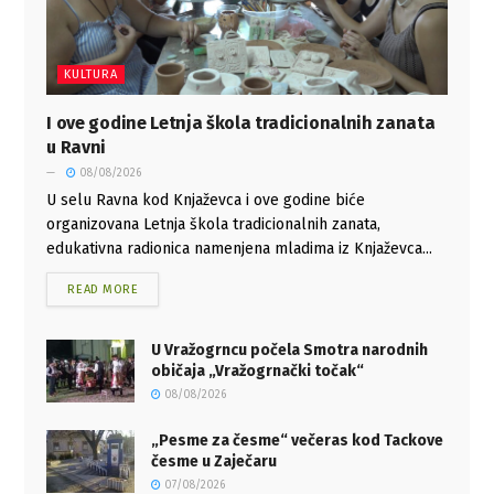
KULTURA
I ove godine Letnja škola tradicionalnih zanata
u Ravni
08/08/2026
U selu Ravna kod Knjaževca i ove godine biće
organizovana Letnja škola tradicionalnih zanata,
edukativna radionica namenjena mladima iz Knjaževca...
READ MORE
U Vražogrncu počela Smotra narodnih
običaja „Vražogrnački točak“
08/08/2026
„Pesme za česme“ večeras kod Tackove
česme u Zaječaru
07/08/2026