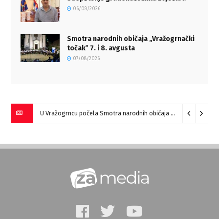
06/08/2026
Smotra narodnih običaja „Vražogrnački
točakˮ 7. i 8. avgusta
07/08/2026
U Vražogrncu počela Smotra narodnih običaja „Vražogrnački točak“