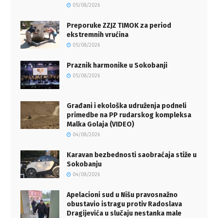
05/08/2026
Preporuke ZZJZ TIMOK za period
ekstremnih vrućina
05/08/2026
Praznik harmonike u Sokobanji
05/08/2026
Građani i ekološka udruženja podneli
primedbe na PP rudarskog kompleksa
Malka Golaja (VIDEO)
04/08/2026
Karavan bezbednosti saobraćaja stiže u
Sokobanju
04/08/2026
Apelacioni sud u Nišu pravosnažno
obustavio istragu protiv Radoslava
Dragijevića u slučaju nestanka male