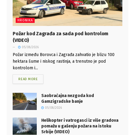
HRONIKA
Požar kod Zagrađa za sada pod kontrolom
(VIDEO)
05/08/2026
Požar između Borovca i Zagrađa zahvatio je blizu 100
hektara šume i niskog rastinja, a trenutno je pod
kontrolom i...
READ MORE
Saobraćajna nezgoda kod
Gamzigradske banje
05/08/2026
Helikopter i vatrogasci iz više gradova
pomažu u gašenju požara na istoku
Srbije (VIDEO)