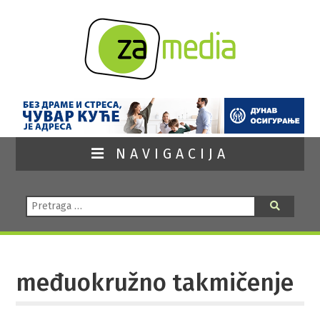
NAVIGACIJA
Pretraga:
Pretraga
međuokružno takmičenje