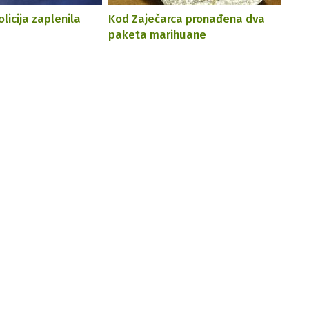
licija zaplenila
Kod Zaječarca pronađena dva
paketa marihuane