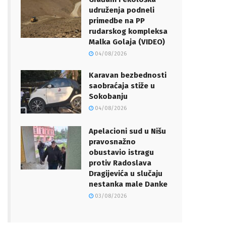
udruženja podneli
primedbe na PP
rudarskog kompleksa
Malka Golaja (VIDEO)
04/08/2026
Karavan bezbednosti
saobraćaja stiže u
Sokobanju
04/08/2026
Apelacioni sud u Nišu
pravosnažno
obustavio istragu
protiv Radoslava
Dragijevića u slučaju
nestanka male Danke
03/08/2026