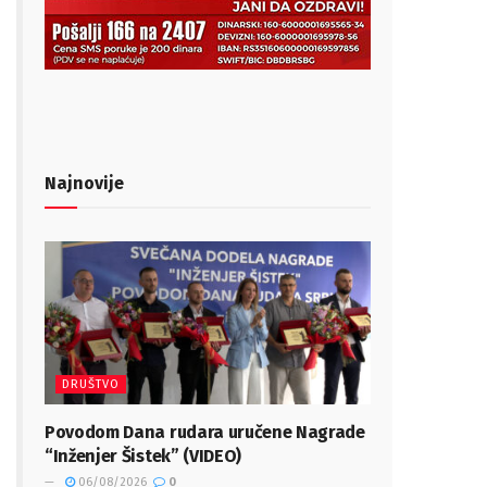
Najnovije
DRUŠTVO
Povodom Dana rudara uručene Nagrade
“Inženjer Šistek” (VIDEO)
06/08/2026
0