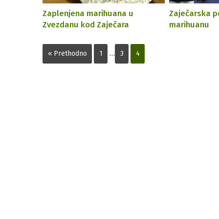
Zaplenjena marihuana u
Zaječarska po
Zvezdanu kod Zaječara
marihuanu
« Prethodno
1
…
3
4