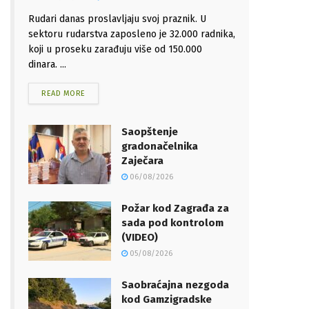
Rudari danas proslavljaju svoj praznik. U
sektoru rudarstva zaposleno je 32.000 radnika,
koji u proseku zarađuju više od 150.000
dinara. ...
READ MORE
Saopštenje
gradonačelnika
Zaječara
06/08/2026
Požar kod Zagrađa za
sada pod kontrolom
(VIDEO)
05/08/2026
Saobraćajna nezgoda
kod Gamzigradske