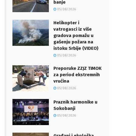
banje
05/08/2026
Helikopter i
vatrogasci iz više
gradova pomažu u
gašenju požara na
istoku Srbije (VIDEO)
05/08/2026
Preporuke ZZJZ TIMOK
za period ekstremnih
vrućina
05/08/2026
Praznik harmonike u
Sokobanji
05/08/2026
Građani i ekološka