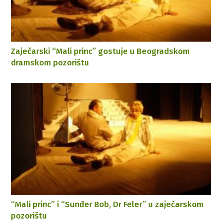
Zaječarski “Mali princ” gostuje u Beogradskom
dramskom pozorištu
“Mali princ” i “Sunđer Bob, Dr Feler” u zaječarskom
pozorištu