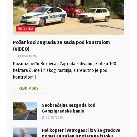
HRONIKA
Požar kod Zagrađa za sada pod kontrolom
(VIDEO)
05/08/2026
Požar između Borovca i Zagrađa zahvatio je blizu 100
hektara šume i niskog rastinja, a trenutno je pod
kontrolom i...
READ MORE
Saobraćajna nezgoda kod
Gamzigradske banje
05/08/2026
Helikopter i vatrogasci iz više gradova
pomažu u gašenju požara na istoku