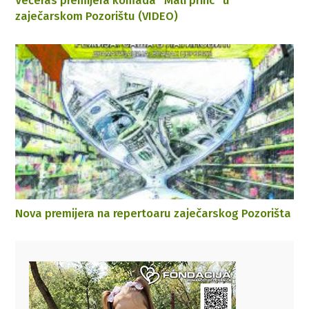
Večeras premijera komada “Mali princ” u
zaječarskom Pozorištu (VIDEO)
Nova premijera na repertoaru zaječarskog Pozorišta