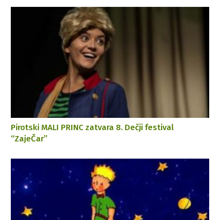
Pirotski MALI PRINC zatvara 8. Dečji festival
“ZajeČar”