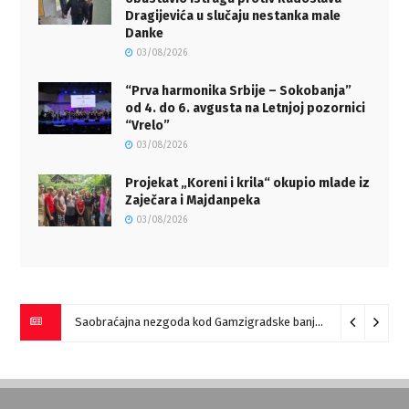
Dragijevića u slučaju nestanka male
Danke
03/08/2026
“Prva harmonika Srbije – Sokobanja”
od 4. do 6. avgusta na Letnjoj pozornici
“Vrelo”
03/08/2026
Projekat „Koreni i krila“ okupio mlade iz
Zaječara i Majdanpeka
03/08/2026
Helikopter i vatrogasci iz više gradova pomažu u gašenju požara na istoku Srbije (VIDEO)
Saobraćajna nezgoda kod Gamzigradske banje
05/08/2026