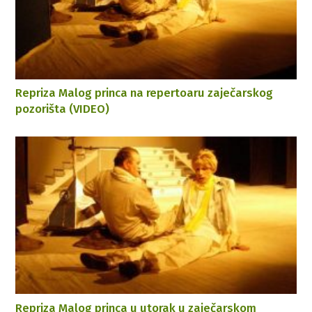
Repriza Malog princa na repertoaru zaječarskog
pozorišta (VIDEO)
Repriza Malog princa u utorak u zaječarskom