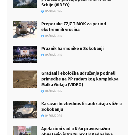
Srbije (VIDEO)
05/08/2026
Preporuke ZZJZ TIMOK za period
ekstremnih vrućina
05/08/2026
Praznik harmonike u Sokobanji
05/08/2026
Građani i ekološka udruženja podneli
primedbe na PP rudarskog kompleksa
Malka Golaja (VIDEO)
04/08/2026
Karavan bezbednosti saobraćaja stiže u
Sokobanju
04/08/2026
Apelacioni sud u Nišu pravosnažno
obustavio istragu protiv Radoslava