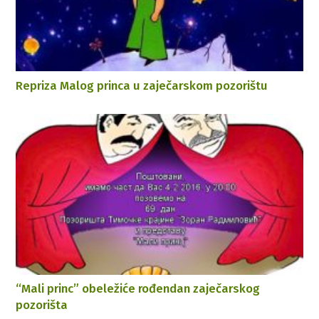
Repriza Malog princa u zaječarskom pozorištu
“Mali princ” obeležiće rođendan zaječarskog
pozorišta