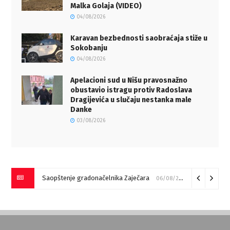
Malka Golaja (VIDEO)
04/08/2026
Karavan bezbednosti saobraćaja stiže u
Sokobanju
04/08/2026
Apelacioni sud u Nišu pravosnažno
obustavio istragu protiv Radoslava
Dragijevića u slučaju nestanka male
Danke
03/08/2026
Saopštenje gradonačelnika Zaječara
06/08/2026