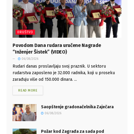
DRUŠTVO
Povodom Dana rudara uručene Nagrade
“Inženjer Šistek” (VIDEO)
06/08/2026
Rudari danas proslavljaju svoj praznik. U sektoru
rudarstva zaposleno je 32.000 radnika, koji u proseku
zarađuju više od 150.000 dinara. ...
READ MORE
Saopštenje gradonačelnika Zaječara
06/08/2026
Požar kod Zagrađa za sada pod