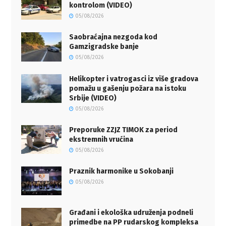
kontrolom (VIDEO)
05/08/2026
Saobraćajna nezgoda kod
Gamzigradske banje
05/08/2026
Helikopter i vatrogasci iz više gradova
pomažu u gašenju požara na istoku
Srbije (VIDEO)
05/08/2026
Preporuke ZZJZ TIMOK za period
ekstremnih vrućina
05/08/2026
Praznik harmonike u Sokobanji
05/08/2026
Građani i ekološka udruženja podneli
primedbe na PP rudarskog kompleksa