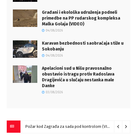
Građani i ekološka udruženja podneli
primedbe na PP rudarskog kompleksa
Malka Golaja (VIDEO)
04/08/2026
Karavan bezbednosti saobraćaja stiže u
Sokobanju
04/08/2026
Apelacioni sud u Nišu pravosnažno
obustavio istragu protiv Radoslava
Dragijevića u slučaju nestanka male
Danke
03/08/2026
Požar kod Zagrađa za sada pod kontrolom (VIDEO)
05/08/20