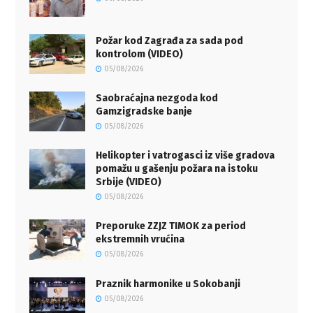
Požar kod Zagrađa za sada pod
kontrolom (VIDEO)
05/08/2026
Saobraćajna nezgoda kod
Gamzigradske banje
05/08/2026
Helikopter i vatrogasci iz više gradova
pomažu u gašenju požara na istoku
Srbije (VIDEO)
05/08/2026
Preporuke ZZJZ TIMOK za period
ekstremnih vrućina
05/08/2026
Praznik harmonike u Sokobanji
05/08/2026