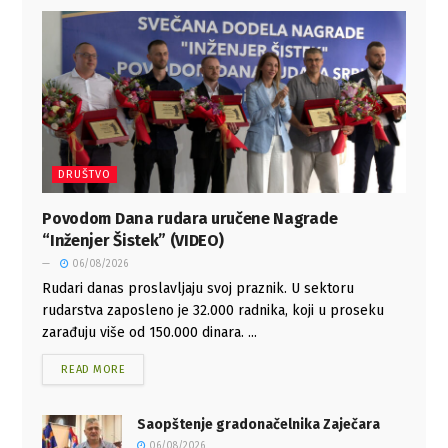
DRUŠTVO
Povodom Dana rudara uručene Nagrade
“Inženjer Šistek” (VIDEO)
06/08/2026
Rudari danas proslavljaju svoj praznik. U sektoru
rudarstva zaposleno je 32.000 radnika, koji u proseku
zarađuju više od 150.000 dinara. ...
READ MORE
Saopštenje gradonačelnika Zaječara
06/08/2026