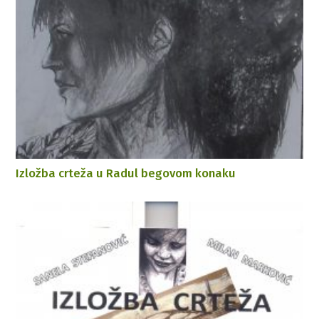
Izložba crteža u Radul begovom konaku