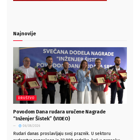
Najnovije
DRUŠTVO
Povodom Dana rudara uručene Nagrade
“Inženjer Šistek” (VIDEO)
06/08/2026
Rudari danas proslavljaju svoj praznik. U sektoru