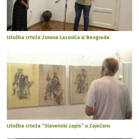
Izložba crteža Zorana Lazovića iz Beograda
Izložba crteža “Slavenski zapis” u Zaječaru