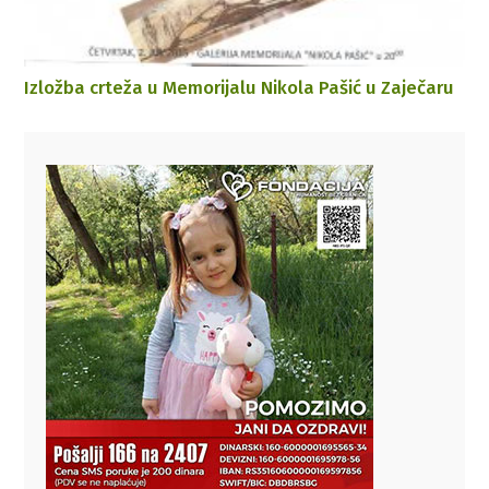
Izložba crteža u Memorijalu Nikola Pašić u Zaječaru