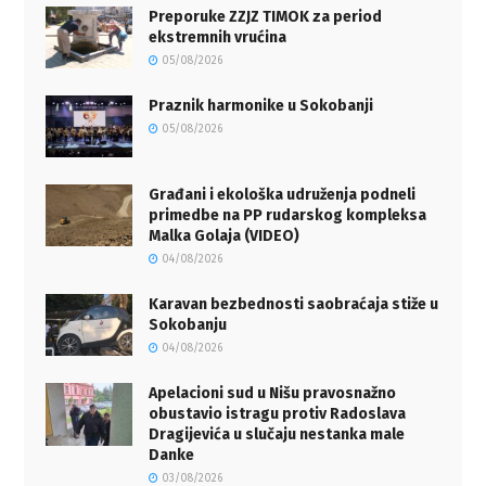
Preporuke ZZJZ TIMOK za period
ekstremnih vrućina
05/08/2026
Praznik harmonike u Sokobanji
05/08/2026
Građani i ekološka udruženja podneli
primedbe na PP rudarskog kompleksa
Malka Golaja (VIDEO)
04/08/2026
Karavan bezbednosti saobraćaja stiže u
Sokobanju
04/08/2026
Apelacioni sud u Nišu pravosnažno
obustavio istragu protiv Radoslava
Dragijevića u slučaju nestanka male
Danke
03/08/2026