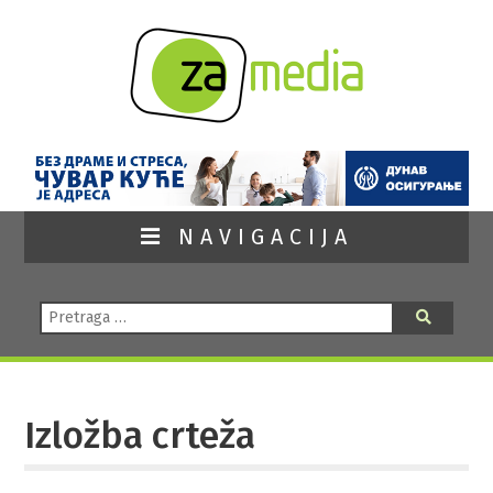
NAVIGACIJA
Pretraga:
Pretraga
Izložba crteža