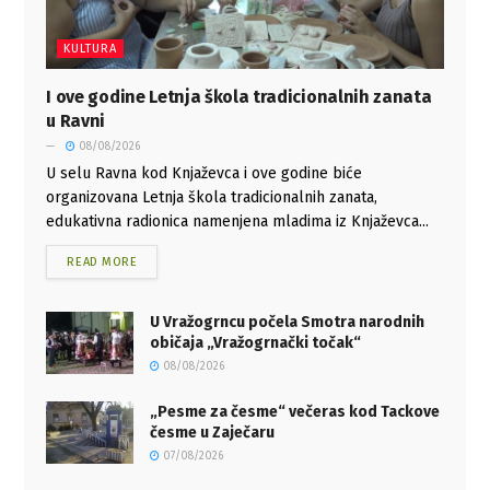
KULTURA
I ove godine Letnja škola tradicionalnih zanata
u Ravni
08/08/2026
U selu Ravna kod Knjaževca i ove godine biće
organizovana Letnja škola tradicionalnih zanata,
edukativna radionica namenjena mladima iz Knjaževca...
READ MORE
U Vražogrncu počela Smotra narodnih
običaja „Vražogrnački točak“
08/08/2026
„Pesme za česme“ večeras kod Tackove
česme u Zaječaru
07/08/2026