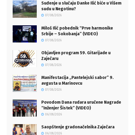
Suđenje u slučaju Danke Ilić biće u Višem
sudu u Negotinu?
07/08/2026
Miloš Ilić pobednik “Prve harmonike
Srbije – Sokobanja” (VIDEO)
07/08/2026
Objavljen program 59. Gitarijade u
Zaječaru
07/08/2026
Manifestacija „Pantelejski sabor” 9.
avgusta u Marinovcu
07/08/2026
Povodom Dana rudara uručene Nagrade
“Inženjer Šistek” (VIDEO)
06/08/2026
Saopštenje gradonačelnika Zaječara
06/08/2026