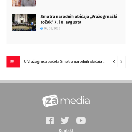
Smotra narodnih običaja „Vražogrnački
točakˮ 7. i 8. avgusta
07/08/2026
U Vražogrncu počela Smotra narodnih običaja „Vražogrnački točak“
Kontakt