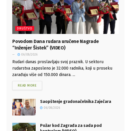
DRUŠTVO
Povodom Dana rudara uručene Nagrade
“Inženjer Šistek” (VIDEO)
06/08/2026
Rudari danas proslavljaju svoj praznik. U sektoru
rudarstva zaposleno je 32.000 radnika, koji u proseku
zarađuju više od 150.000 dinara. ...
READ MORE
Saopštenje gradonačelnika Zaječara
06/08/2026
Požar kod Zagrađa za sada pod