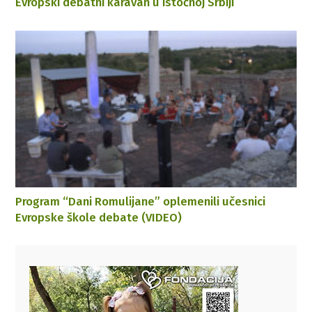
Evropski debatni karavan u istočnoj Srbiji
Program “Dani Romulijane” oplemenili učesnici
Evropske škole debate (VIDEO)