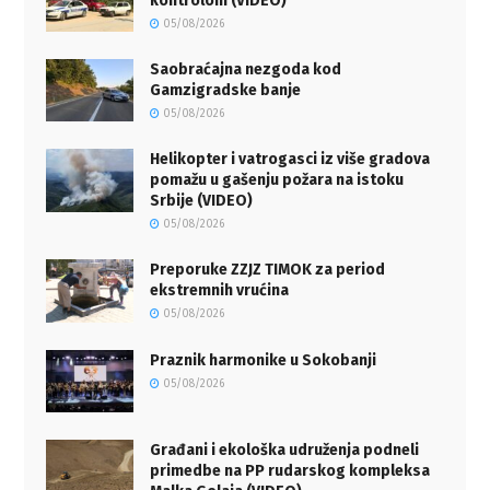
kontrolom (VIDEO)
05/08/2026
Saobraćajna nezgoda kod
Gamzigradske banje
05/08/2026
Helikopter i vatrogasci iz više gradova
pomažu u gašenju požara na istoku
Srbije (VIDEO)
05/08/2026
Preporuke ZZJZ TIMOK za period
ekstremnih vrućina
05/08/2026
Praznik harmonike u Sokobanji
05/08/2026
Građani i ekološka udruženja podneli
primedbe na PP rudarskog kompleksa