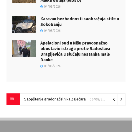
Malka Golaja (VIDEO)
04/08/2026
Karavan bezbednosti saobraćaja stiže u
Sokobanju
04/08/2026
Apelacioni sud u Nišu pravosnažno
obustavio istragu protiv Radoslava
Dragijevića u slučaju nestanka male
Danke
03/08/2026
Saopštenje gradonačelnika Zaječara
06/08/2026