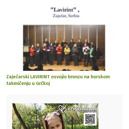
Zaječarski LAVIRINT osvojio bronzu na horskom
takmičenju u Grčkoj