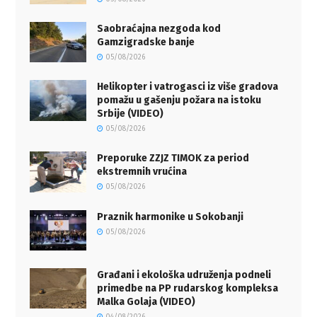
Saobraćajna nezgoda kod
Gamzigradske banje
05/08/2026
Helikopter i vatrogasci iz više gradova
pomažu u gašenju požara na istoku
Srbije (VIDEO)
05/08/2026
Preporuke ZZJZ TIMOK za period
ekstremnih vrućina
05/08/2026
Praznik harmonike u Sokobanji
05/08/2026
Građani i ekološka udruženja podneli
primedbe na PP rudarskog kompleksa
Malka Golaja (VIDEO)
04/08/2026