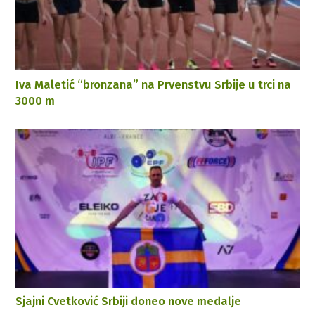
Iva Maletić “bronzana” na Prvenstvu Srbije u trci na
3000 m
Sjajni Cvetković Srbiji doneo nove medalje