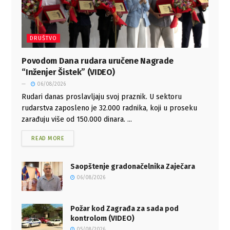
DRUŠTVO
Povodom Dana rudara uručene Nagrade
“Inženjer Šistek” (VIDEO)
06/08/2026
Rudari danas proslavljaju svoj praznik. U sektoru
rudarstva zaposleno je 32.000 radnika, koji u proseku
zarađuju više od 150.000 dinara. ...
READ MORE
Saopštenje gradonačelnika Zaječara
06/08/2026
Požar kod Zagrađa za sada pod
kontrolom (VIDEO)
05/08/2026