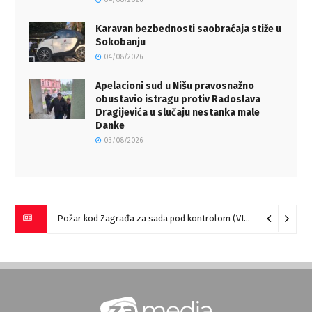
Karavan bezbednosti saobraćaja stiže u
Sokobanju
04/08/2026
Apelacioni sud u Nišu pravosnažno
obustavio istragu protiv Radoslava
Dragijevića u slučaju nestanka male
Danke
03/08/2026
Požar kod Zagrađa za sada pod kontrolom (VIDEO)
05/08/20