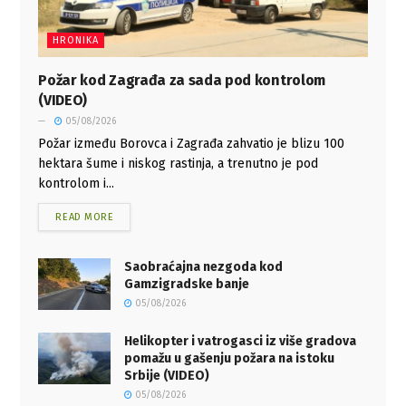
HRONIKA
Požar kod Zagrađa za sada pod kontrolom
(VIDEO)
05/08/2026
Požar između Borovca i Zagrađa zahvatio je blizu 100
hektara šume i niskog rastinja, a trenutno je pod
kontrolom i...
READ MORE
Saobraćajna nezgoda kod
Gamzigradske banje
05/08/2026
Helikopter i vatrogasci iz više gradova
pomažu u gašenju požara na istoku
Srbije (VIDEO)
05/08/2026