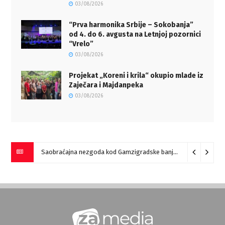
03/08/2026
“Prva harmonika Srbije – Sokobanja”
od 4. do 6. avgusta na Letnjoj pozornici
“Vrelo”
03/08/2026
Projekat „Koreni i krila“ okupio mlade iz
Zaječara i Majdanpeka
03/08/2026
Saobraćajna nezgoda kod Gamzigradske banje
05/08/2026