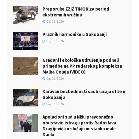
Preporuke ZZJZ TIMOK za period
ekstremnih vrućina
05/08/2026
Praznik harmonike u Sokobanji
05/08/2026
Građani i ekološka udruženja podneli
primedbe na PP rudarskog kompleksa
Malka Golaja (VIDEO)
04/08/2026
Karavan bezbednosti saobraćaja stiže u
Sokobanju
04/08/2026
Apelacioni sud u Nišu pravosnažno
obustavio istragu protiv Radoslava
Dragijevića u slučaju nestanka male
Danke