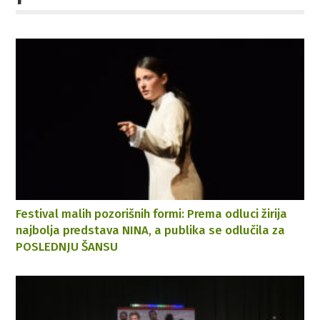
Festival malih pozorišnih formi: Prema odluci žirija
najbolja predstava NINA, a publika se odlučila za
POSLEDNJU ŠANSU