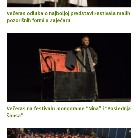
Večeras odluka o najboljoj predstavi Festivala malih
pozorišnih formi u Zaječaru
Večeras na festivalu monodrame “Nina” i “Poslednja
šansa”