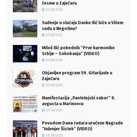
česme u Zaječaru
07/08/2026
Suđenje u slučaju Danke Ilić biće u Višem
sudu u Negotinu?
07/08/2026
Miloš Ilić pobednik “Prve harmonike
Srbije – Sokobanja” (VIDEO)
07/08/2026
Objavljen program 59. Gitarijade u
Zaječaru
07/08/2026
Manifestacija „Pantelejski sabor” 9.
avgusta u Marinovcu
07/08/2026
Povodom Dana rudara uručene Nagrade
“Inženjer Šistek” (VIDEO)
06/08/2026