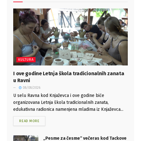
KULTURA
I ove godine Letnja škola tradicionalnih zanata
u Ravni
08/08/2026
U selu Ravna kod Knjaževca i ove godine biće
organizovana Letnja škola tradicionalnih zanata,
edukativna radionica namenjena mladima iz Knjaževca...
READ MORE
„Pesme za česme“ večeras kod Tackove