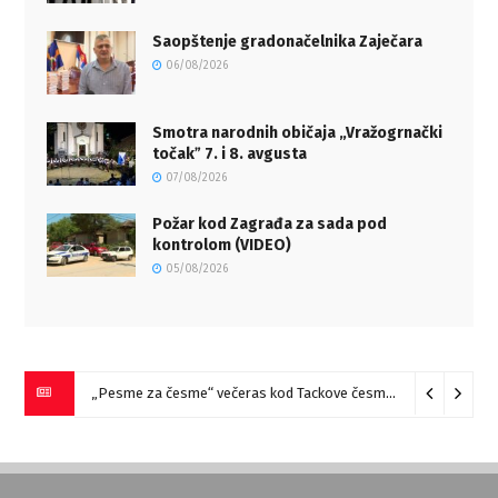
Saopštenje gradonačelnika Zaječara
06/08/2026
Smotra narodnih običaja „Vražogrnački
točakˮ 7. i 8. avgusta
07/08/2026
Požar kod Zagrađa za sada pod
kontrolom (VIDEO)
05/08/2026
„Pesme za česme“ večeras kod Tackove česme u Zaječaru
07