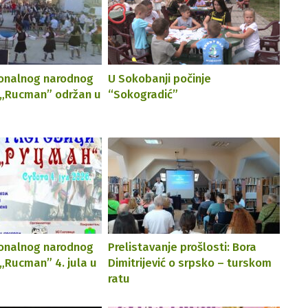
ionalnog narodnog
U Sokobanji počinje
 „Rucman” održan u
“Sokogradić”
ionalnog narodnog
Prelistavanje prošlosti: Bora
„Rucman” 4. jula u
Dimitrijević o srpsko – turskom
ratu