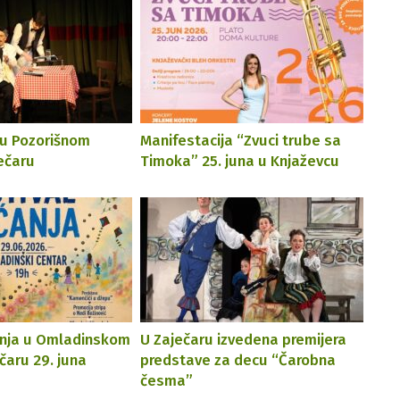
 u Pozorišnom
Manifestacija “Zvuci trube sa
ečaru
Timoka” 25. juna u Knjaževcu
anja u Omladinskom
U Zaječaru izvedena premijera
čaru 29. juna
predstave za decu “Čarobna
česma”