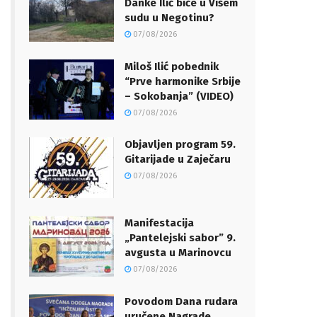
Danke Ilić biće u Višem
sudu u Negotinu?
07/08/2026
Miloš Ilić pobednik
“Prve harmonike Srbije
– Sokobanja” (VIDEO)
07/08/2026
Objavljen program 59.
Gitarijade u Zaječaru
07/08/2026
Manifestacija
„Pantelejski sabor” 9.
avgusta u Marinovcu
07/08/2026
Povodom Dana rudara
uručene Nagrade