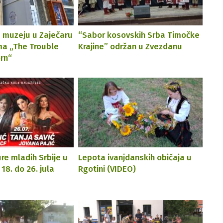
 muzeju u Zaječaru
“Sabor kosovskih Srba Timočke
lma „The Trouble
Krajine” održan u Zvezdanu
orn“
ure mladih Srbije u
Lepota ivanjdanskih običaja u
18. do 26. jula
Rgotini (VIDEO)