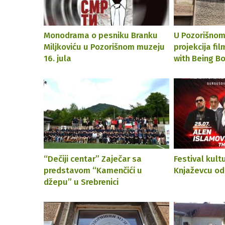
Monodrama o pesniku Branku
U Pozorišnom
Miljkoviću u Pozorišnom muzeju
projekcija fi
16. jula
with Being B
“Dečiji centar” Zaječar sa
Festival kult
predstavom “Kamenčići u
Knjaževcu od 
džepu” u Srebrenici