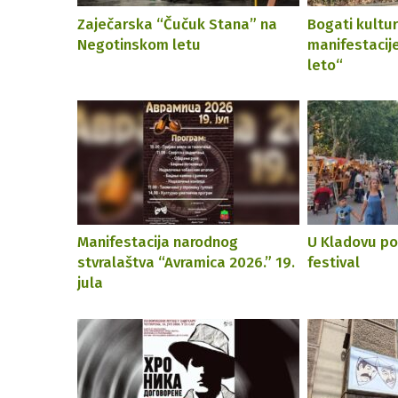
Zaječarska “Čučuk Stana” na
Bogati kultur
Negotinskom letu
manifestacij
leto“
Manifestacija narodnog
U Kladovu po
stvralaštva “Avramica 2026.” 19.
festival
jula