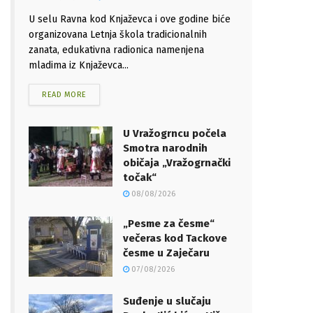
U selu Ravna kod Knjaževca i ove godine biće
organizovana Letnja škola tradicionalnih
zanata, edukativna radionica namenjena
mladima iz Knjaževca...
READ MORE
U Vražogrncu počela
Smotra narodnih
običaja „Vražogrnački
točak“
08/08/2026
„Pesme za česme“
večeras kod Tackove
česme u Zaječaru
07/08/2026
Suđenje u slučaju