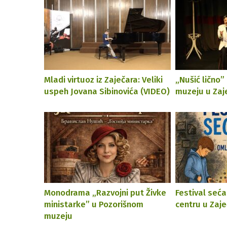
Mladi virtuoz iz Zaječara: Veliki
„Nušić lično”
uspeh Jovana Sibinovića (VIDEO)
muzeju u Zaj
Monodrama „Razvojni put Živke
Festival seć
ministarke” u Pozorišnom
centru u Zaje
muzeju