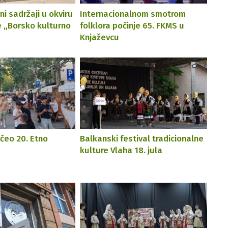
ni sadržaji u okviru
Internacionalnom smotrom
e „Borsko kulturno
folklora počinje 65. FKMS u
Knjaževcu
čeo 20. Etno
Balkanski festival tradicionalne
kulture Vlaha 18. jula