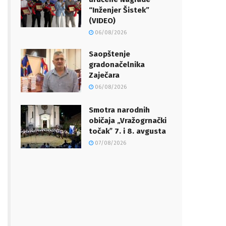
“Inženjer Šistek”
(VIDEO)
06/08/2026
Saopštenje
gradonačelnika
Zaječara
06/08/2026
Smotra narodnih
običaja „Vražogrnački
točakˮ 7. i 8. avgusta
07/08/2026