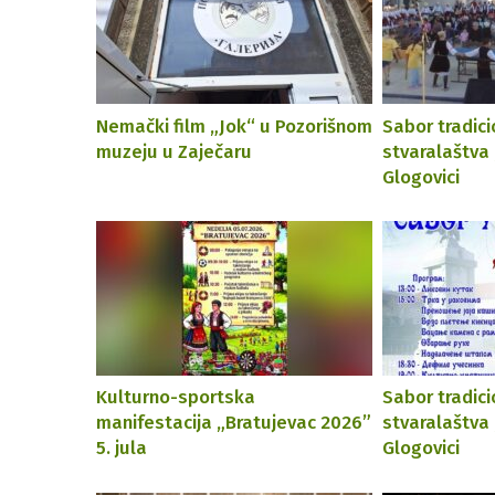
Nemački film „Jok“ u Pozorišnom
Sabor tradic
muzeju u Zaječaru
stvaralaštva
Glogovici
Kulturno-sportska
Sabor tradic
manifestacija „Bratujevac 2026”
stvaralaštva 
5. jula
Glogovici