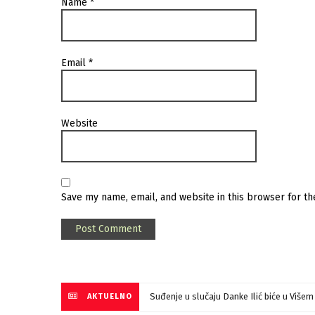
Name
*
Email
*
Website
Save my name, email, and website in this browser for t
Suđenje u slučaju Danke Ilić biće u Više
AKTUELNO