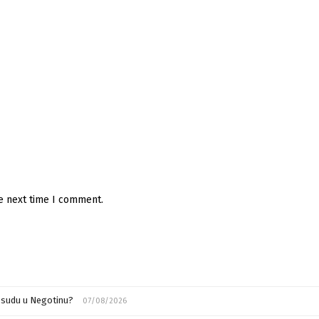
he next time I comment.
m sudu u Negotinu?
07/08/2026