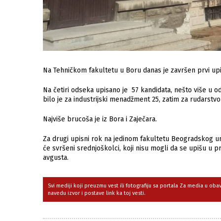
Na Tehničkom fakultetu u Boru danas je završen prvi upi
Na četiri odseka upisano je 57 kandidata, nešto više u 
bilo je za industrijski menadžment 25, zatim za rudarstvo 
Najviše brucoša je iz Bora i Zaječara.
Za drugi upisni rok na jedinom fakultetu Beogradskog uni
će svršeni srednjoškolci, koji nisu mogli da se upišu u p
avgusta.
Svi mediji koji preuzmu vest ili fotografiju sa portala Za media u ob
navedu izvor i postave link ka toj vesti.