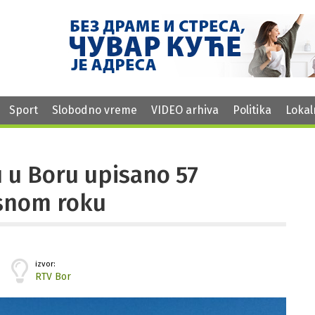
Sport
Slobodno vreme
VIDEO arhiva
Politika
Lokal
 u Boru upisano 57
snom roku
izvor:
RTV Bor