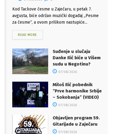
Kod Tackove česme u Zaječaru, u petak 7.
avgusta, biće održan muzički događaj „Pesme
za česme“, a ovom prilikom nastupiće...
READ MORE
Suđenje u slučaju
Danke Ilić biće u Višem
sudu u Negotinu?
07/08/2026
Miloš Ilić pobednik
“Prve harmonike Srbije
– Sokobanja” (VIDEO)
07/08/2026
Objavljen program 59.
Gitarijade u Zaječaru
07/08/2026