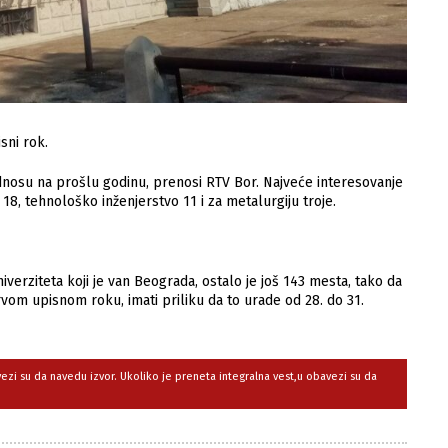
sni rok.
odnosu na prošlu godinu, prenosi RTV Bor. Najveće interesovanje
18, tehnološko inženjerstvo 11 i za metalurgiju troje.
verziteta koji je van Beograda, ostalo je još 143 mesta, tako da
rvom upisnom roku, imati priliku da to urade od 28. do 31.
avezi su da navedu izvor. Ukoliko je preneta integralna vest,u obavezi su da