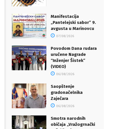
Manifestacija
„Pantelejski sabor” 9.
avgusta u Marinovcu
07/08/2026
Povodom Dana rudara
uručene Nagrade
“Inženjer Šistek”
(VIDEO)
06/08/2026
Saopštenje
gradonačelnika
Zaječara
06/08/2026
Smotra narodnih
običaja „Vražogrnački