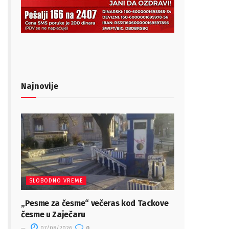
Najnovije
SLOBODNO VREME
„Pesme za česme“ večeras kod Tackove
česme u Zaječaru
07/08/2026
0