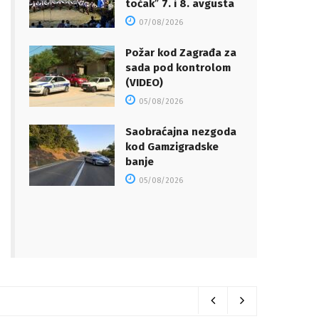
točakˮ 7. i 8. avgusta
07/08/2026
Požar kod Zagrađa za
sada pod kontrolom
(VIDEO)
05/08/2026
Saobraćajna nezgoda
kod Gamzigradske
banje
05/08/2026