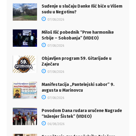
Suđenje u slučaju Danke Ilić biće u Višem
sudu u Negotinu?
07/08/2026
Miloš Ilić pobednik “Prve harmonike
Srbije – Sokobanja” (VIDEO)
07/08/2026
Objavljen program 59. Gitarijade u
Zaječaru
07/08/2026
Manifestacija „Pantelejski sabor” 9.
avgusta u Marinovcu
07/08/2026
Povodom Dana rudara uručene Nagrade
“Inženjer Šistek” (VIDEO)
06/08/2026