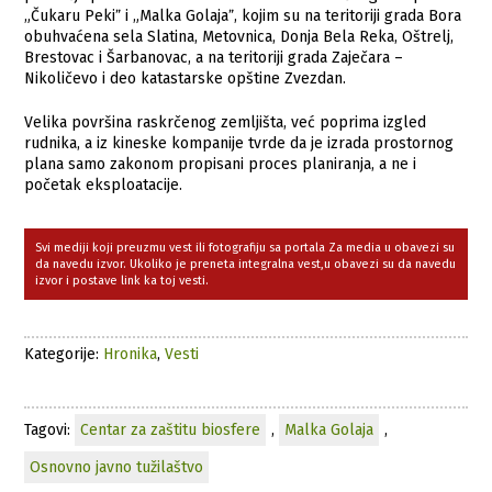
„Čukaru Pekiˮ i „Malka Golajaˮ, kojim su na teritoriji grada Bora
obuhvaćena sela Slatina, Metovnica, Donja Bela Reka, Oštrelj,
Brestovac i Šarbanovac, a na teritoriji grada Zaječara –
Nikoličevo i deo katastarske opštine Zvezdan.
Velika površina raskrčenog zemljišta, već poprima izgled
rudnika, a iz kineske kompanije tvrde da je izrada prostornog
plana samo zakonom propisani proces planiranja, a ne i
početak eksploatacije.
Svi mediji koji preuzmu vest ili fotografiju sa portala Za media u obavezi su
da navedu izvor. Ukoliko je preneta integralna vest,u obavezi su da navedu
izvor i postave link ka toj vesti.
Kategorije:
Hronika
,
Vesti
Tagovi:
Centar za zaštitu biosfere
,
Malka Golaja
,
Osnovno javno tužilaštvo