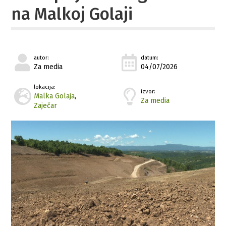
na Malkoj Golaji
autor:
datum:
Za media
04/07/2026
lokacija:
izvor:
Malka Golaja
,
Za media
Zaječar