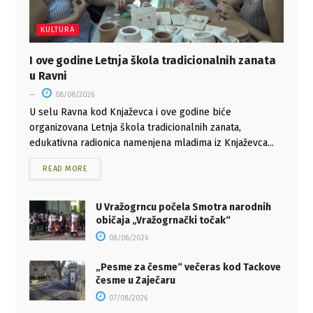
KULTURA
I ove godine Letnja škola tradicionalnih zanata
u Ravni
08/08/2026
U selu Ravna kod Knjaževca i ove godine biće
organizovana Letnja škola tradicionalnih zanata,
edukativna radionica namenjena mladima iz Knjaževca...
READ MORE
U Vražogrncu počela Smotra narodnih
običaja „Vražogrnački točak“
08/08/2026
„Pesme za česme“ večeras kod Tackove
česme u Zaječaru
07/08/2026