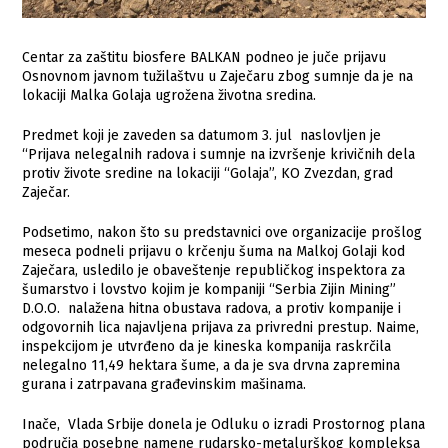
Centar za zaštitu biosfere BALKAN podneo je juče prijavu
Osnovnom javnom tužilaštvu u Zaječaru zbog sumnje da je na
lokaciji Malka Golaja ugrožena životna sredina.
Predmet koji je zaveden sa datumom 3. jul naslovljen je
“Prijava nelegalnih radova i sumnje na izvršenje krivičnih dela
protiv živote sredine na lokaciji “Golaja”, KO Zvezdan, grad
Zaječar.
Podsetimo, nakon što su predstavnici ove organizacije prošlog
meseca podneli prijavu o krčenju šuma na Malkoj Golaji kod
Zaječara, usledilo je obaveštenje republičkog inspektora za
šumarstvo i lovstvo kojim je kompaniji “Serbia Zijin Mining”
D.O.O. nalažena hitna obustava radova, a protiv kompanije i
odgovornih lica najavljena prijava za privredni prestup. Naime,
inspekcijom je utvrđeno da je kineska kompanija raskrčila
nelegalno 11,49 hektara šume, a da je sva drvna zapremina
gurana i zatrpavana građevinskim mašinama.
Inače, Vlada Srbije donela je Odluku o izradi Prostornog plana
područja posebne namene rudarsko-metalurškog kompleksa