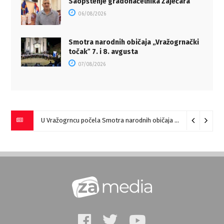
Saopštenje gradonačelnika Zaječara
06/08/2026
Smotra narodnih običaja „Vražogrnački
točakˮ 7. i 8. avgusta
07/08/2026
U Vražogrncu počela Smotra narodnih običaja „Vražogrnački točak“