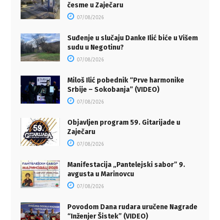
česme u Zaječaru
07/08/2026
Suđenje u slučaju Danke Ilić biće u Višem
sudu u Negotinu?
07/08/2026
Miloš Ilić pobednik “Prve harmonike
Srbije – Sokobanja” (VIDEO)
07/08/2026
Objavljen program 59. Gitarijade u
Zaječaru
07/08/2026
Manifestacija „Pantelejski sabor” 9.
avgusta u Marinovcu
07/08/2026
Povodom Dana rudara uručene Nagrade
“Inženjer Šistek” (VIDEO)