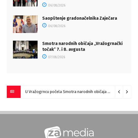
06/08/2026
Saopštenje gradonačelnika Zaječara
06/08/2026
Smotra narodnih običaja „Vražogrnački
točakˮ 7. i 8. avgusta
07/08/2026
U Vražogrncu počela Smotra narodnih običaja „Vražogrnački točak“