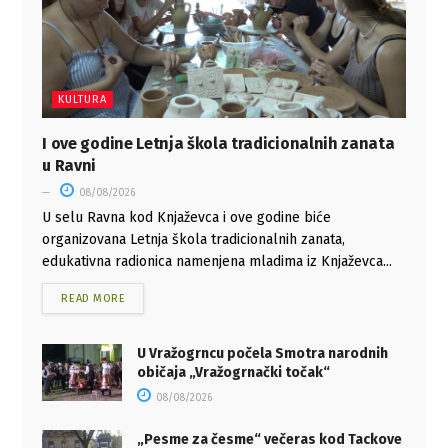
KULTURA
I ove godine Letnja škola tradicionalnih zanata
u Ravni
08/08/2026
U selu Ravna kod Knjaževca i ove godine biće
organizovana Letnja škola tradicionalnih zanata,
edukativna radionica namenjena mladima iz Knjaževca...
READ MORE
U Vražogrncu počela Smotra narodnih
običaja „Vražogrnački točak“
08/08/2026
„Pesme za česme“ večeras kod Tackove