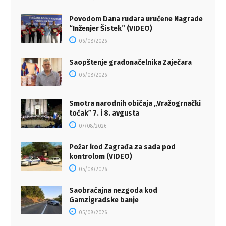
Povodom Dana rudara uručene Nagrade
“Inženjer Šistek” (VIDEO)
06/08/2026
Saopštenje gradonačelnika Zaječara
06/08/2026
Smotra narodnih običaja „Vražogrnački
točakˮ 7. i 8. avgusta
07/08/2026
Požar kod Zagrađa za sada pod
kontrolom (VIDEO)
05/08/2026
Saobraćajna nezgoda kod
Gamzigradske banje
05/08/2026