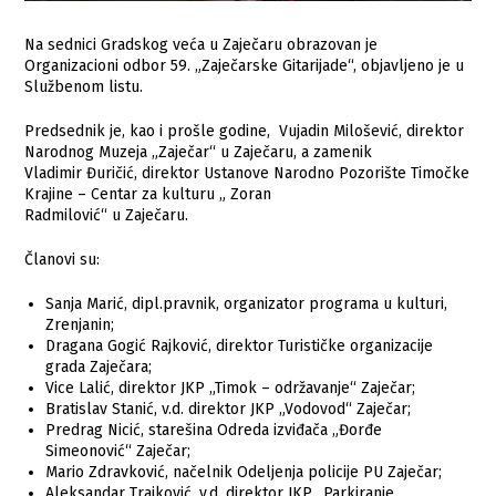
Na sednici Gradskog veća u Zaječaru obrazovan je
Organizacioni odbor 59. „Zaječarske Gitarijade“, objavljeno je u
Službenom listu.
Predsednik je, kao i prošle godine, Vujadin Milošević, direktor
Narodnog Muzeja „Zaječar“ u Zaječaru, a zamenik
Vladimir Đuričić, direktor Ustanove Narodno Pozorište Timočke
Krajine – Centar za kulturu „ Zoran
Radmilović“ u Zaječaru.
Članovi su:
Sanja Marić, dipl.pravnik, organizator programa u kulturi,
Zrenjanin;
Dragana Gogić Rajković, direktor Turističke organizacije
grada Zaječara;
Vice Lalić, direktor JKP „Timok – održavanje“ Zaječar;
Bratislav Stanić, v.d. direktor JKP „Vodovod“ Zaječar;
Predrag Nicić, starešina Odreda izviđača „Đorđe
Simeonović“ Zaječar;
Mario Zdravković, načelnik Odeljenja policije PU Zaječar;
Aleksandar Trajković, v.d. direktor JKP „Parkiranje,