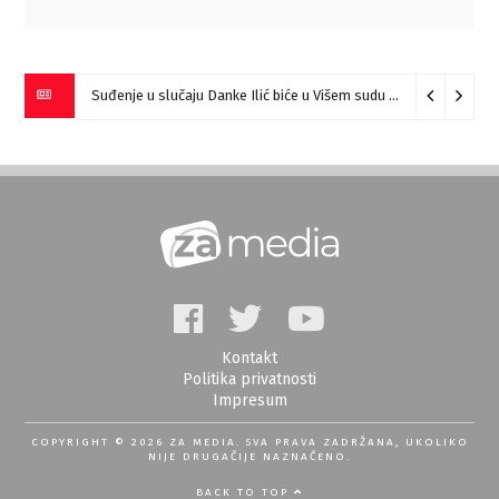
Suđenje u slučaju Danke Ilić biće u Višem sudu u Negotinu?
07
Kontakt
Politika privatnosti
Impresum
COPYRIGHT © 2026 ZA MEDIA. SVA PRAVA ZADRŽANA, UKOLIKO
NIJE DRUGAČIJE NAZNAČENO.
BACK TO TOP