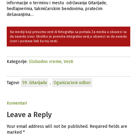
informacije o terminu i mestu održavanja Gitarijade,
hedlajnerima, takmičarskim bendovima, pratećim
dešavanjima…
Svi mediji koji preuzmu vest ili fotografiju sa portala Za media u obavezi su
da navedu izvor. Ukoliko je preneta integralna vest,u obavezi su da navedu
izvor i postave link ka toj vesti.
Kategorije:
Slobodno vreme
,
Vesti
Tagovi:
59. Gitarijada
,
Oganizacioni odbor
Komentari
Leave a Reply
Your email address will not be published.
Required fields are
marked
*