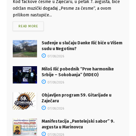
Kod Tackove česme u Zaječaru, u petak 7. avgusta, biće
održan muzički događaj „Pesme za česme“, a ovom
prilikom nastupiće...
READ MORE
Suđenje u slučaju Danke Ilić biće u Višem
sudu u Negotinu?
07/08/2026
Miloš Ilić pobednik “Prve harmonike
Srbije – Sokobanja” (VIDEO)
07/08/2026
Objavljen program 59. Gitarijade u
Zaječaru
07/08/2026
Manifestacija „Pantelejski sabor” 9.
avgusta u Marinovcu
07/08/2026