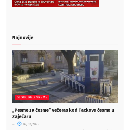
Najnovije
SLOBODNO VREME
„Pesme za česme“ večeras kod Tackove česme u
Zaječaru
07/08/2026