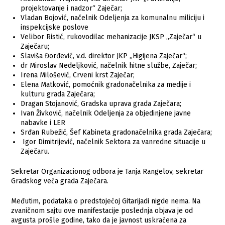
projektovanje i nadzor“ Zaječar;
Vladan Bojović, načelnik Odeljenja za komunalnu miliciju i
inspekcijske poslove
Velibor Ristić, rukovodilac mehanizacije JKSP „Zaječar“ u
Zaječaru;
Slaviša Đorđević, v.d. direktor JKP „Higijena Zaječar“;
dr Miroslav Nedeljković, načelnik hitne službe, Zaječar;
Irena Milošević, Crveni krst Zaječar;
Elena Matković, pomoćnik gradonačelnika za medije i
kulturu grada Zaječara;
Dragan Stojanović, Gradska uprava grada Zaječara;
Ivan Živković, načelnik Odeljenja za objedinjene javne
nabavke i LER
Srđan Rubežić, Šef Kabineta gradonačelnika grada Zaječara;
Igor Dimitrijević, načelnik Sektora za vanredne situacije u
Zaječaru.
Sekretar Organizacionog odbora je Tanja Rangelov, sekretar
Gradskog veća grada Zaječara.
Međutim, podataka o predstojećoj Gitarijadi nigde nema. Na
zvaničnom sajtu ove manifestacije poslednja objava je od
avgusta prošle godine, tako da je javnost uskraćena za