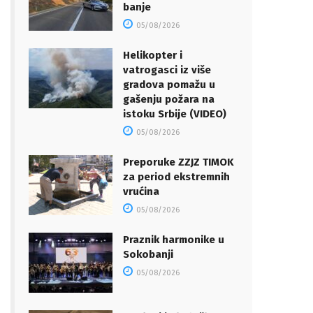
banje
05/08/2026
Helikopter i
vatrogasci iz više
gradova pomažu u
gašenju požara na
istoku Srbije (VIDEO)
05/08/2026
Preporuke ZZJZ TIMOK
za period ekstremnih
vrućina
05/08/2026
Praznik harmonike u
Sokobanji
05/08/2026