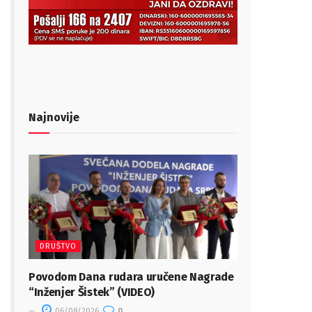
Najnovije
DRUŠTVO
Povodom Dana rudara uručene Nagrade
“Inženjer Šistek” (VIDEO)
06/08/2026
0