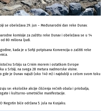
iji se obeležava 29. jun – Međunarodni dan reke Dunav.
arodne komisije za zaštitu reke Dunav i obeležava se u 14
od 80 miliona ljudi.
odine, kada je u Sofiji potpisana Konvencija o zaštiti reke
nica.
istočnu Srbiju sa Crnim morem i ostatkom Evrope
a u Srbiji, na svega 28 metara nadmorske visine.
to gde je Dunav najuži (oko 140 m) i najdublji u celom svom toku
 se: ekološke akcije čišćenja rečnih obala i priobalja,
regate i kulturno-umetničke manifestacije.
O Negotin biće održana 5. jula na Kusjaku.