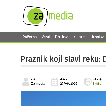
Početna
Vesti
Društvo
Kultura
Hronika
Praznik koji slavi reku:
autor:
datum:
lokacija:
Za media
29/06/2026
Srbija