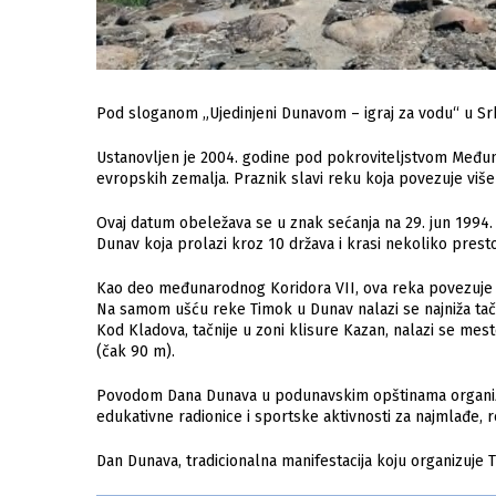
Pod sloganom „Ujedinjeni Dunavom – igraj za vodu“ u Srb
Ustanovljen je 2004. godine pod pokroviteljstvom Međun
evropskih zemalja. Praznik slavi reku koja povezuje više 
Ovaj datum obeležava se u znak sećanja na 29. jun 1994. g
Dunav koja prolazi kroz 10 država i krasi nekoliko presto
Kao deo međunarodnog Koridora VII, ova reka povezuje 
Na samom ušću reke Timok u Dunav nalazi se najniža tačk
Kod Kladova, tačnije u zoni klisure Kazan, nalazi se mes
(čak 90 m).
Povodom Dana Dunava u podunavskim opštinama organizuju
edukativne radionice i sportske aktivnosti za najmlađe, 
Dan Dunava, tradicionalna manifestacija koju organizuje T