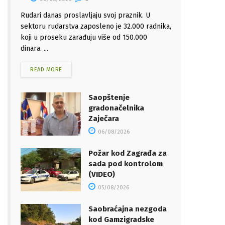
Rudari danas proslavljaju svoj praznik. U
sektoru rudarstva zaposleno je 32.000 radnika,
koji u proseku zarađuju više od 150.000
dinara. ...
READ MORE
Saopštenje
gradonačelnika
Zaječara
06/08/2026
Požar kod Zagrađa za
sada pod kontrolom
(VIDEO)
05/08/2026
Saobraćajna nezgoda
kod Gamzigradske