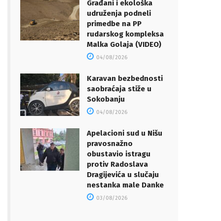
Građani i ekološka
udruženja podneli
primedbe na PP
rudarskog kompleksa
Malka Golaja (VIDEO)
04/08/2026
Karavan bezbednosti
saobraćaja stiže u
Sokobanju
04/08/2026
Apelacioni sud u Nišu
pravosnažno
obustavio istragu
protiv Radoslava
Dragijevića u slučaju
nestanka male Danke
03/08/2026