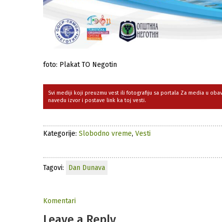
foto: Plakat TO Negotin
Svi mediji koji preuzmu vest ili fotografiju sa portala Za media u ob
navedu izvor i postave link ka toj vesti.
Kategorije:
Slobodno vreme
,
Vesti
Tagovi:
Dan Dunava
Komentari
Leave a Reply