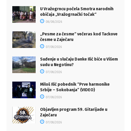
U Vražogrncu počela Smotra narodnih
običaja „Vražogrnački točak“
08/08/2026
„Pesme za česme“ večeras kod Tackove
česme u Zaječaru
07/08/2026
Suđenje u slučaju Danke Ilić biće u Višem
sudu u Negotinu?
07/08/2026
Miloš Ilić pobednik “Prve harmonike
Srbije – Sokobanja” (VIDEO)
07/08/2026
Objavljen program 59. Gitarijade u
Zaječaru
07/08/2026