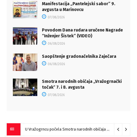
Manifestacija „Pantelejski sabor” 9.
avgusta u Marinovcu
07/08/2026
Povodom Dana rudara uručene Nagrade
“Inženjer Šistek” (VIDEO)
06/08/2026
Saopštenje gradonačelnika Zaječara
06/08/2026
Smotra narodnih običaja „Vražogrnački
točakˮ 7. i 8. avgusta
07/08/2026
U Vražogrncu počela Smotra narodnih običaja „Vražogrnački točak“