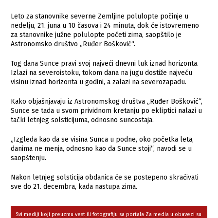
Leto za stanovnike severne Zemljine polulopte počinje u
nedelju, 21. juna u 10 časova i 24 minuta, dok će istovremeno
za stanovnike južne polulopte početi zima, saopštilo je
Astronomsko društvo „Ruđer Bošković“.
Tog dana Sunce pravi svoj najveći dnevni luk iznad horizonta.
Izlazi na severoistoku, tokom dana na jugu dostiže najveću
visinu iznad horizonta u godini, a zalazi na severozapadu.
Kako objašnjavaju iz Astronomskog društva „Ruđer Bošković“,
Sunce se tada u svom prividnom kretanju po ekliptici nalazi u
tački letnjeg solsticijuma, odnosno suncostaja.
„Izgleda kao da se visina Sunca u podne, oko početka leta,
danima ne menja, odnosno kao da Sunce stoji“, navodi se u
saopštenju.
Nakon letnjeg solsticija obdanica će se postepeno skraćivati
sve do 21. decembra, kada nastupa zima.
Svi mediji koji preuzmu vest ili fotografiju sa portala Za media u obavezi su