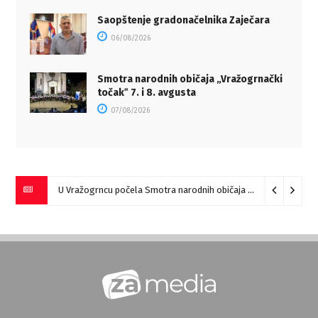
Saopštenje gradonačelnika Zaječara
06/08/2026
Smotra narodnih običaja „Vražogrnački
točakˮ 7. i 8. avgusta
07/08/2026
U Vražogrncu počela Smotra narodnih običaja „Vražogrnački točak“