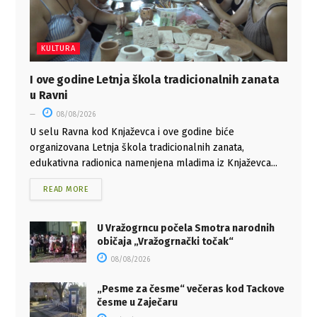
KULTURA
I ove godine Letnja škola tradicionalnih zanata
u Ravni
08/08/2026
U selu Ravna kod Knjaževca i ove godine biće
organizovana Letnja škola tradicionalnih zanata,
edukativna radionica namenjena mladima iz Knjaževca...
READ MORE
U Vražogrncu počela Smotra narodnih
običaja „Vražogrnački točak“
08/08/2026
„Pesme za česme“ večeras kod Tackove
česme u Zaječaru