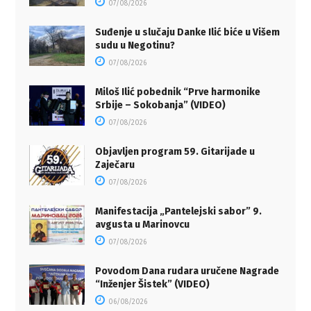
07/08/2026
Suđenje u slučaju Danke Ilić biće u Višem
sudu u Negotinu?
07/08/2026
Miloš Ilić pobednik “Prve harmonike
Srbije – Sokobanja” (VIDEO)
07/08/2026
Objavljen program 59. Gitarijade u
Zaječaru
07/08/2026
Manifestacija „Pantelejski sabor” 9.
avgusta u Marinovcu
07/08/2026
Povodom Dana rudara uručene Nagrade
“Inženjer Šistek” (VIDEO)
06/08/2026