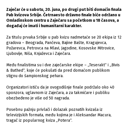
Zaječar će u subotu, 20. juna, po drugi put biti domaćin finala
Pab kvizova Srbije. Četrnaesto državno finale biće održano u
Omladinskom centru u Zaječaru sa početkom u 18 časova, a
događaj će imati i humanitarni karakter.
Za titulu prvaka Srbije u pab kvizu nadmetaće se 20 ekipa iz 12
gradova – Beograda, Pančeva, Bajine Bašte, Kragujevca,
Požarevca, Petrovca na Mlavi, Jagodine, Kosovske Mitrovice,
Ljubovije, Niša, Knjaževca i Zaječara.
Među finalistima su i dve zaječarske ekipe – „Teserakt“ i „Bivis
& Bathed“, koje će pokušati da pred domaćom publikom
stignu do šampionskog pehara.
Organizatori ističu da je ovogodišnje finale podržalo oko 40
sponzora, uglavnom iz Zaječara, a za takmičare i publiku
obezbeđeno je više od 50 nagrada.
Posebnu pažnju privlači i dolazak poznatih kvizaša iz
televizijskih formata, među kojima je i Aleksandar Macura,
tragač iz popularnog kviza „Potera“.