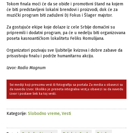
Tokom finala moći će da se obiđe i promotivni štand na kojem
će biti predstavljeni lokalni brendovi i proizvodi, dok će za
muzički program biti zaduženi DJ Fokus i Šlager majstor.
Za gostujuće ekipe koje dolaze iz cele Srbije domaćini su
pripremili i dodatni program, pa će u nedelju biti organizovana
poseta kasnoantičkom lokalitetu Feliks Romulijana.
Organizatori pozivaju sve ljubitelje kvizova i dobre zabave da
prisustvuju finalu i podrže humanitarnu akciju.
Izvor: Radio Magnum
Svi mediji koji preuzmu vest ili fotografiju sa portala Za media u obavezi su
da navedu izvor. Ukoliko je preneta integralna vest,u obavezi su da navedu
izvor i postave link ka toj vesti.
Kategorije:
Slobodno vreme
,
Vesti