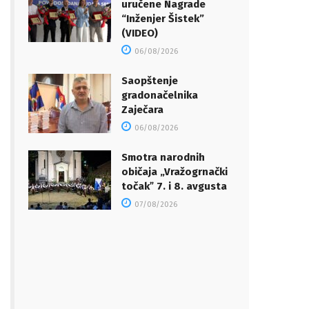
uručene Nagrade
“Inženjer Šistek”
(VIDEO)
06/08/2026
Saopštenje
gradonačelnika
Zaječara
06/08/2026
Smotra narodnih
običaja „Vražogrnački
točakˮ 7. i 8. avgusta
07/08/2026