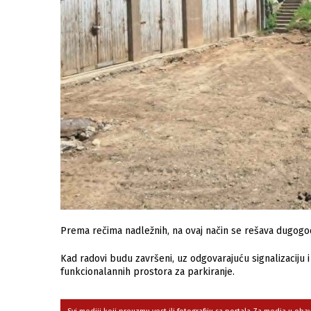
Prema rečima nadležnih, na ovaj način se rešava dugogo
Kad radovi budu završeni, uz odgovarajuću signalizaciju i
funkcionalannih prostora za parkiranje.