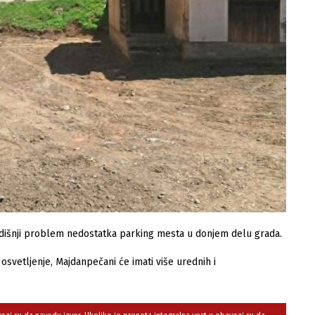
dišnji problem nedostatka parking mesta u donjem delu grada.
 osvetljenje, Majdanpečani će imati više urednih i