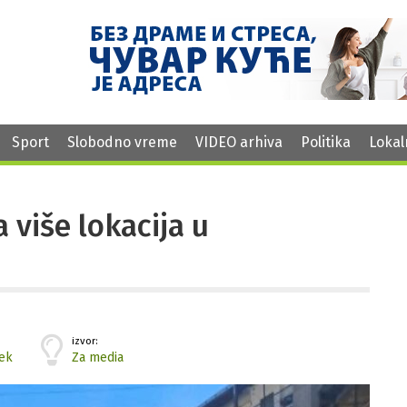
Sport
Slobodno vreme
VIDEO arhiva
Politika
Lokal
 više lokacija u
izvor:
ek
Za media