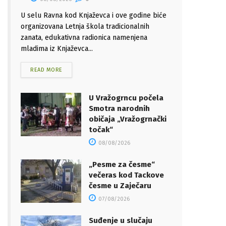
U selu Ravna kod Knjaževca i ove godine biće
organizovana Letnja škola tradicionalnih
zanata, edukativna radionica namenjena
mladima iz Knjaževca...
READ MORE
U Vražogrncu počela
Smotra narodnih
običaja „Vražogrnački
točak“
08/08/2026
„Pesme za česme“
večeras kod Tackove
česme u Zaječaru
07/08/2026
Suđenje u slučaju