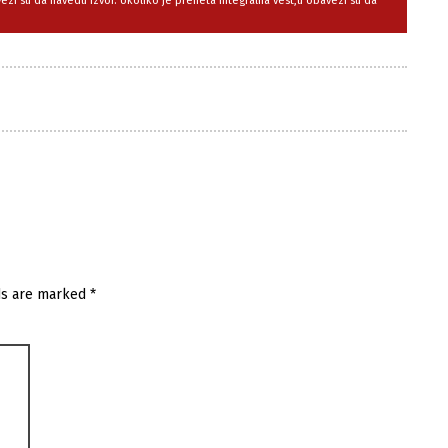
avezi su da navedu izvor. Ukoliko je preneta integralna vest,u obavezi su da
ds are marked
*