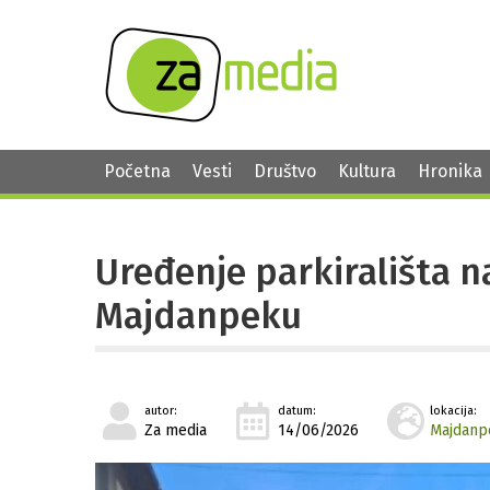
Početna
Vesti
Društvo
Kultura
Hronika
Uređenje parkirališta na
Majdanpeku
autor:
datum:
lokacija:
Za media
14/06/2026
Majdanp