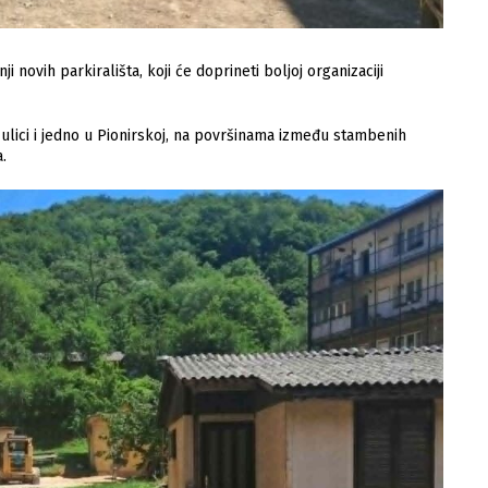
 novih parkirališta, koji će doprineti boljoj organizaciji
ulici i jedno u Pionirskoj, na površinama između stambenih
.