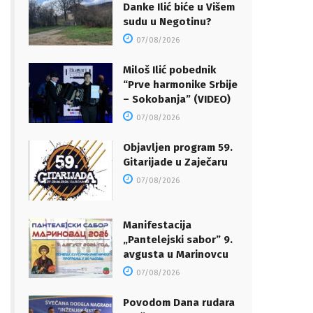
Danke Ilić biće u Višem
sudu u Negotinu?
07/08/2026
Miloš Ilić pobednik
“Prve harmonike Srbije
– Sokobanja” (VIDEO)
07/08/2026
Objavljen program 59.
Gitarijade u Zaječaru
07/08/2026
Manifestacija
„Pantelejski sabor” 9.
avgusta u Marinovcu
07/08/2026
Povodom Dana rudara