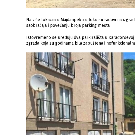
Na više lokacija u Majdanpeku u toku su radovi na izgradnji
saobraćaja i povećanju broja parking mesta.
Istovremeno se uređuju dva parkirališta u Karađorđevoj 
zgrada koja su godinama bila zapuštena i nefunkcionalna