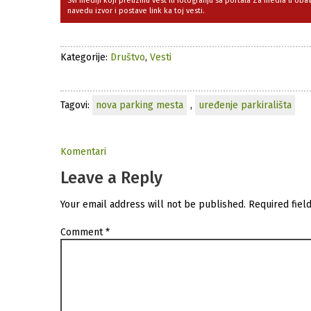
Svi mediji koji preuzmu vest ili fotografiju sa portala Za media u ob
navedu izvor i postave link ka toj vesti.
Kategorije:
Društvo
,
Vesti
Tagovi:
nova parking mesta
,
uređenje parkirališta
Komentari
Leave a Reply
Your email address will not be published.
Required fiel
Comment
*