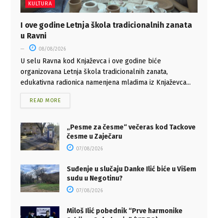
KULTURA
I ove godine Letnja škola tradicionalnih zanata
u Ravni
08/08/2026
U selu Ravna kod Knjaževca i ove godine biće
organizovana Letnja škola tradicionalnih zanata,
edukativna radionica namenjena mladima iz Knjaževca...
READ MORE
„Pesme za česme“ večeras kod Tackove
česme u Zaječaru
07/08/2026
Suđenje u slučaju Danke Ilić biće u Višem
sudu u Negotinu?
07/08/2026
Miloš Ilić pobednik “Prve harmonike