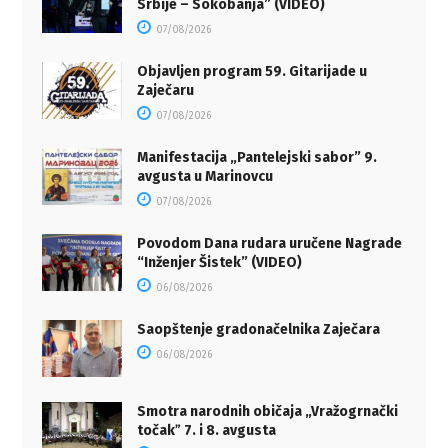
Srbije – Sokobanja” (VIDEO)
07/08/2026
Objavljen program 59. Gitarijade u
Zaječaru
07/08/2026
Manifestacija „Pantelejski sabor” 9.
avgusta u Marinovcu
07/08/2026
Povodom Dana rudara uručene Nagrade
“Inženjer Šistek” (VIDEO)
06/08/2026
Saopštenje gradonačelnika Zaječara
06/08/2026
Smotra narodnih običaja „Vražogrnački
točakˮ 7. i 8. avgusta