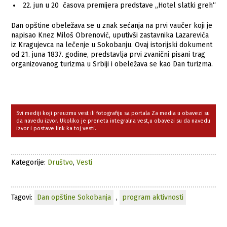
22. jun u 20 časova premijera predstave „Hotel slatki greh“
Dan opštine obeležava se u znak sećanja na prvi vaučer koji je
napisao Knez Miloš Obrenović, uputivši zastavnika Lazarevića
iz Kragujevca na lečenje u Sokobanju. Ovaj istorijski dokument
od 21. juna 1837. godine, predstavlja prvi zvanični pisani trag
organizovanog turizma u Srbiji i obeležava se kao Dan turizma.
Svi mediji koji preuzmu vest ili fotografiju sa portala Za media u obavezi su
da navedu izvor. Ukoliko je preneta integralna vest,u obavezi su da navedu
izvor i postave link ka toj vesti.
Kategorije:
Društvo
,
Vesti
Tagovi:
Dan opštine Sokobanja
,
program aktivnosti