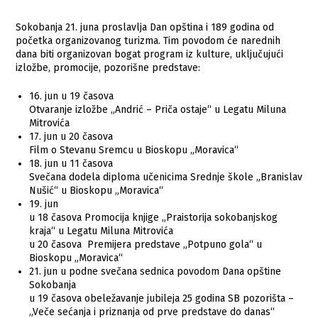
Sokobanja 21. juna proslavlja Dan opština i 189 godina od
početka organizovanog turizma. Tim povodom će narednih
dana biti organizovan bogat program iz kulture, uključujući
izložbe, promocije, pozorišne predstave:
16. jun u 19 časova
Otvaranje izložbe „Andrić – Priča ostaje“ u Legatu Miluna
Mitrovića
17. jun u 20 časova
Film o Stevanu Sremcu u Bioskopu „Moravica“
18. jun u 11 časova
Svečana dodela diploma učenicima Srednje škole „Branislav
Nušić“ u Bioskopu „Moravica“
19. jun
u 18 časova Promocija knjige „Praistorija sokobanjskog
kraja“ u Legatu Miluna Mitrovića
u 20 časova Premijera predstave „Potpuno gola“ u
Bioskopu „Moravica“
21. jun u podne svečana sednica povodom Dana opštine
Sokobanja
u 19 časova obeležavanje jubileja 25 godina SB pozorišta –
„Veče sećanja i priznanja od prve predstave do danas“