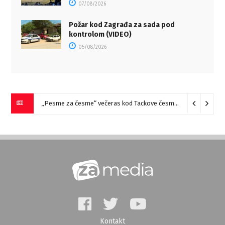
07/08/2026
Požar kod Zagrađa za sada pod
kontrolom (VIDEO)
05/08/2026
„Pesme za česme“ večeras kod Tackove česme u Zaječaru
07
Kontakt